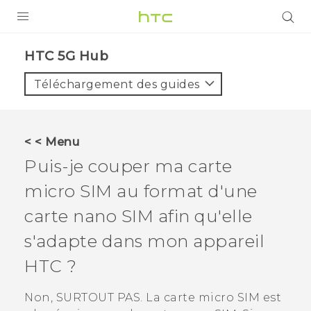
PRODUITS
HTC 5G Hub‎
VIVE
Téléchargement des guides
G REIGNS
SMARTPHONES
< < Menu
ACCESSOIRES
Puis-je couper ma carte
VIVERSE
micro SIM au format d'une
carte
nano SIM
afin qu'elle
ASSISTANCE
s'adapte dans mon appareil
Appareils HTC & Accessoires
Connexion
HTC ?
Non, SURTOUT PAS. La carte micro SIM est