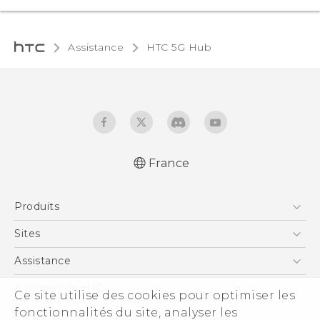
Assistance
HTC 5G Hub‎
France
Française - Guide de démarrage rapide
Produits
Française - Mode d'emploi
Française - Guide de sécurité et de
Smartphones
Sites
réglementations
5G
HTC Vive
Assistance
Quick start guide
Vive
User manual
HTC Dev
Assistance
À propos de HTC
Ce site utilise des cookies pour optimiser les
Accessoires
English - Safety guide
HTC Pro
eCommerce Support
fonctionnalités du site, analyser les
ESG