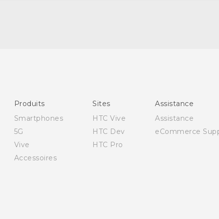
Française - Guide de démarrage rapide
Française - Mode d'emploi
Française - Guide de sécurité et de réglementations
Quick start guide
Produits
Sites
Assistance
User manual
Smartphones
HTC Vive
Assistance
English - Safety guide
5G
HTC Dev
eCommerce Supp
Vive
HTC Pro
Accessoires