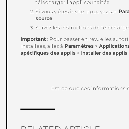
télécharger l'appli souhaitée.
Si vous y êtes invité, appuyez sur
Par
source
.
Suivez les instructions de télécharge
Important :
Pour passer en revue les autoris
installées, allez à
Paramètres
>
Applications
spécifiques des applis
>
Installer des appli
Est-ce que ces informations é
Merci ! Vos commentaires aident les a