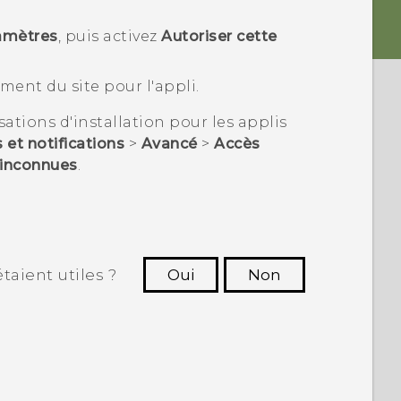
amètres
, puis activez
Autoriser cette
ment du site pour l'appli.
ations d'installation pour les applis
 et notifications
>
Avancé
>
Accès
s inconnues
.
taient utiles ?
Oui
Non
utres à voir les informations les plus
utiles.