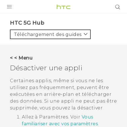
PRODUITS
HTC 5G Hub‎
VIVE
Téléchargement des guides
G REIGNS
SMARTPHONES
< < Menu
ACCESSOIRES
Désactiver une appli
VIVERSE
Certaines applis, même si vous ne les
utilisez pas fréquemment, peuvent être
ASSISTANCE
exécutées en arrière-plan et télécharger
Appareils HTC & Accessoires
des données. Si une appli ne peut pas être
Connexion
supprimée, vous pouvez la désactiver.
Allez à Paramètres. Voir
Vous
familiariser avec vos paramètres
.