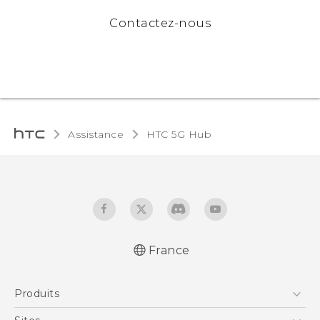
Contactez-nous
Assistance
HTC 5G Hub‎
France
Française - Guide de démarrage rapide
Produits
Française - Mode d'emploi
Française - Guide de sécurité et de
Smartphones