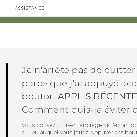
ASSISTANCE
ppareils HTC & Accessoires
SMARTPHONES
ACCESSOIRES
Je n'arrête pas de quitter
parce que j'ai appuyé ac
bouton
APPLIS RÉCENT
Comment puis-je éviter c
Vous pouvez utiliser l'ancrage de l'écran po
du jeu auquel vous jouez. Appuyer ces bouto