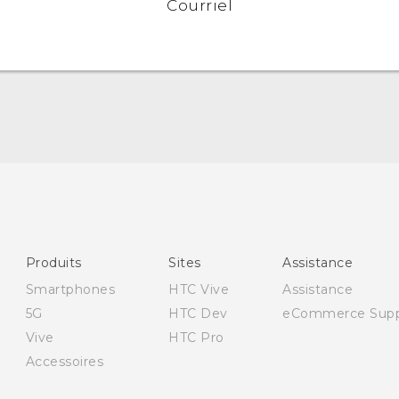
Courriel
Française - Guide de démarrage rapide
Française - Mode d'emploi
Française - Guide de sécurité et de réglementations
Quick start guide
Produits
Sites
Assistance
User manual
Smartphones
HTC Vive
Assistance
English - Safety guide
5G
HTC Dev
eCommerce Supp
Vive
HTC Pro
Accessoires