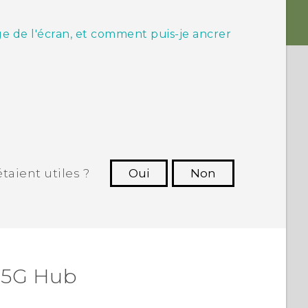
ge de l'écran, et comment puis-je ancrer
taient utiles ?
Oui
Non
utres à voir les informations les plus
utiles.
 5G Hub