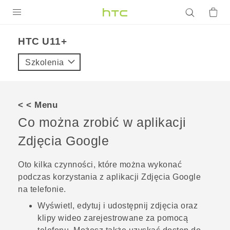
PRODUKTY
HTC U11+‎
VIVE
Szkolenia
G REIGNS
SMARTFONY
< < Menu
AKCESORIA
Co można zrobić w aplikacji
VIVERSE
Zdjęcia Google
POMOC TECHNICZNA
Oto kilka czynności, które można wykonać
podczas korzystania z aplikacji
Zdjęcia Google
Urządzenia i akcesoria HTC
Zaloguj się
na telefonie.
Wyświetl, edytuj i udostępnij zdjęcia oraz
klipy wideo zarejestrowane za pomocą