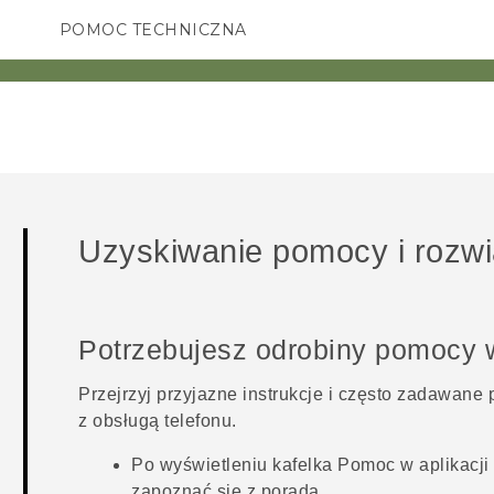
POMOC TECHNICZNA
Urządzenia i akcesoria HTC
SMARTFONY
AKCESORIA
Uzyskiwanie pomocy i rozw
Potrzebujesz odrobiny pomocy 
Przejrzyj przyjazne instrukcje i często zadawane 
z obsługą telefonu.
Po wyświetleniu kafelka
Pomoc
w aplikacj
zapoznać się z poradą.