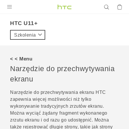
PRODUKTY
HTC U11+‎
VIVE
Szkolenia
G REIGNS
SMARTFONY
< < Menu
AKCESORIA
Narzędzie do przechwytywania
VIVERSE
ekranu
POMOC TECHNICZNA
Narzędzie do przechwytywania ekranu
HTC
zapewnia więcej możliwości niż tylko
Urządzenia i akcesoria HTC
Zaloguj się
wykonywanie tradycyjnych zrzutów ekranu.
Można wyciąć żądany fragment wykonanego
zrzutu ekranu i od razu go udostępnić. Można
także rejestrować długie strony, takie jak strony