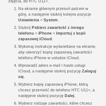
zdjęcia, do
HTC U11‍+
.
Na
ekranie głównym
przesuń palcem w
górę, a następnie stuknij kolejno pozycje
Ustawienia
>
System
.
Stuknij
Pobierz zawartość z innego
telefonu
>
iPhone
>
Importuj z kopii
zapasowej iCloud
.
Wykonaj instrukcje wyświetlane na ekranie,
aby utworzyć kopię zapasową zawartości
telefonu
iPhone
w usłudze
iCloud
.
Wprowadź adres e-mail i hasło usługi
iCloud
, a następnie stuknij pozycję
Zaloguj
się
.
Wybierz kopię zapasową
iPhone
, którą
chcesz przenieść do telefonu
HTC U11‍+
, a
następnie stuknij pozycję
Dalej
.
Wybierz rodzaje zawartości, które chcesz