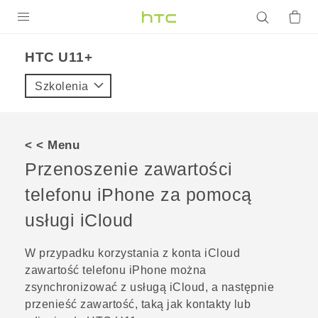
PRODUKTY
HTC U11+‎
VIVE
Szkolenia
G REIGNS
SMARTFONY
< < Menu
AKCESORIA
Przenoszenie zawartości
VIVERSE
telefonu
iPhone
za pomocą
usługi
iCloud
POMOC TECHNICZNA
Urządzenia i akcesoria HTC
Zaloguj się
W przypadku korzystania z konta
iCloud
zawartość telefonu
iPhone
można
zsynchronizować z usługą
iCloud
, a następnie
przenieść zawartość, taką jak kontakty lub