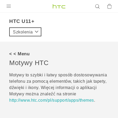
PRODUKTY
HTC U11+‎
VIVE
Szkolenia
G REIGNS
SMARTFONY
< < Menu
AKCESORIA
Motywy
HTC
VIVERSE
Motywy
to szybki i łatwy sposób dostosowywania
telefonu za pomocą elementów, takich jak tapety,
POMOC TECHNICZNA
dźwięki i ikony. Więcej informacji o aplikacji
Urządzenia i akcesoria HTC
Zaloguj się
Motywy
można znaleźć na stronie
http://www.htc.com/pl/support/apps/themes
.