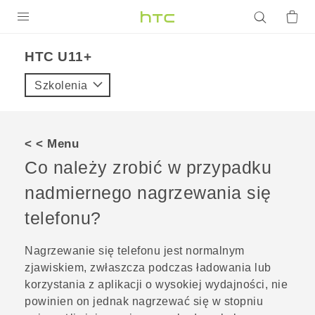
PRODUKTY
HTC U11+‎
VIVE
Szkolenia
G REIGNS
SMARTFONY
< < Menu
AKCESORIA
Co należy zrobić w przypadku
VIVERSE
nadmiernego nagrzewania się
telefonu?
POMOC TECHNICZNA
Urządzenia i akcesoria HTC
Zaloguj się
Nagrzewanie się telefonu jest normalnym
zjawiskiem, zwłaszcza podczas ładowania lub
korzystania z aplikacji o wysokiej wydajności, nie
powinien on jednak nagrzewać się w stopniu