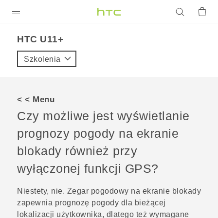
PRODUKTY
HTC U11+‎
VIVE
Szkolenia
G REIGNS
SMARTFONY
< < Menu
AKCESORIA
Czy możliwe jest wyświetlanie
VIVERSE
prognozy pogody na ekranie
blokady również przy
POMOC TECHNICZNA
wyłączonej funkcji GPS?
Urządzenia i akcesoria HTC
Zaloguj się
Niestety, nie. Zegar pogodowy na ekranie blokady
zapewnia prognozę pogody dla bieżącej
lokalizacji użytkownika, dlatego też wymagane