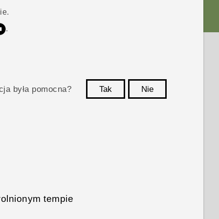
ie.
.
acja była pomocna?
Tak
Nie
Dziękujemy!
wolnionym tempie