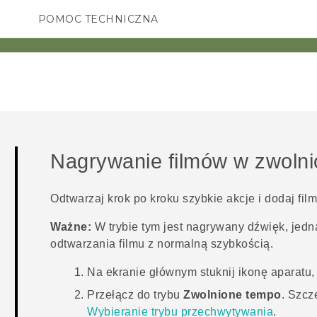
POMOC TECHNICZNA
Urządzenia i akcesoria HTC
SMARTFONY
AKCESORIA
Nagrywanie filmów w zwoln
Odtwarzaj krok po kroku szybkie akcje i dodaj fi
Ważne:
W trybie tym jest nagrywany dźwięk, jedn
odtwarzania filmu z normalną szybkością.
Na
ekranie głównym
stuknij ikonę aparatu,
Przełącz do trybu
Zwolnione tempo
.
Szcze
Wybieranie trybu przechwytywania
.