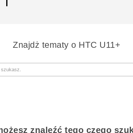
Znajdż tematy o HTC U11+
możesz znaleźć tego czego szu