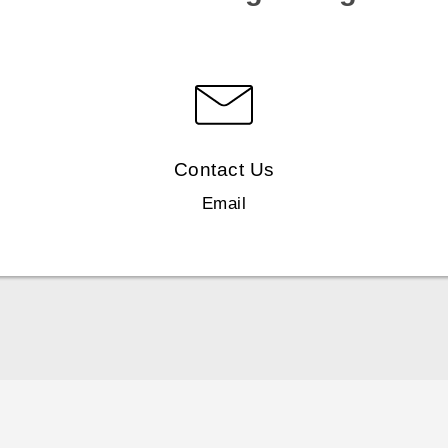
Contact Us
Email
Polish - Skrócony przewodnik
Polish - Podręczniki użytkownika
Polish - Wytyczne dotyczące bezpieczeństwa i wytyczne