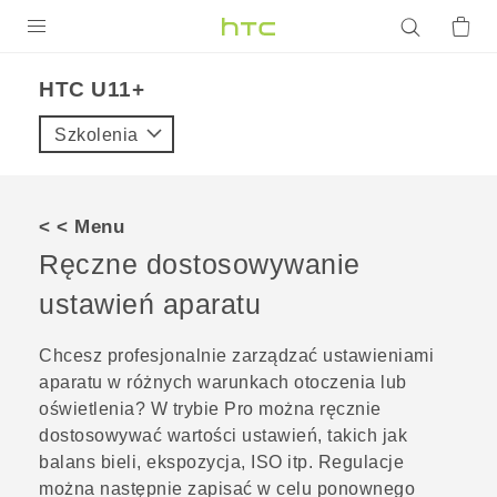
PRODUKTY
HTC U11+‎
VIVE
Szkolenia
G REIGNS
SMARTFONY
< < Menu
AKCESORIA
Ręczne dostosowywanie
VIVERSE
ustawień aparatu
POMOC TECHNICZNA
Chcesz profesjonalnie zarządzać ustawieniami
aparatu w różnych warunkach otoczenia lub
Urządzenia i akcesoria HTC
Zaloguj się
oświetlenia? W trybie
Pro
można ręcznie
dostosowywać wartości ustawień, takich jak
balans bieli, ekspozycja, ISO itp. Regulacje
można następnie zapisać w celu ponownego