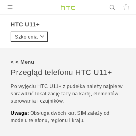
PRODUKTY
HTC U11+‎
VIVE
Szkolenia
G REIGNS
SMARTFONY
< < Menu
AKCESORIA
Przegląd telefonu
HTC U11‍+
VIVERSE
Po wyjęciu
HTC U11‍+
z pudełka należy najpierw
sprawdzić lokalizację tacy na kartę, elementów
POMOC TECHNICZNA
sterowania i czujników.
Urządzenia i akcesoria HTC
Zaloguj się
Uwaga:
Obsługa dwóch kart SIM zależy od
modelu telefonu, regionu i kraju.