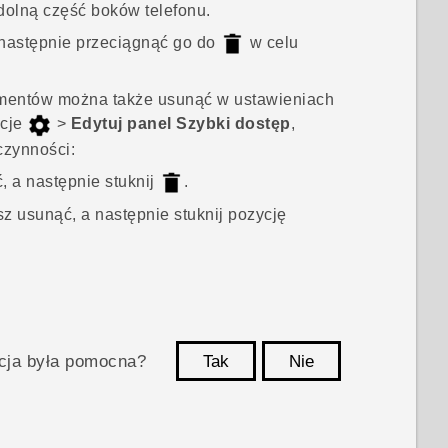
j dolną część boków telefonu.
a następnie przeciągnąć go do
w celu
ementów można także usunąć w ustawieniach
ycje
>
Edytuj panel Szybki dostęp
,
czynności:
, a następnie stuknij
.
sz usunąć, a następnie stuknij pozycję
acja była pomocna?
Tak
Nie
Dziękujemy!