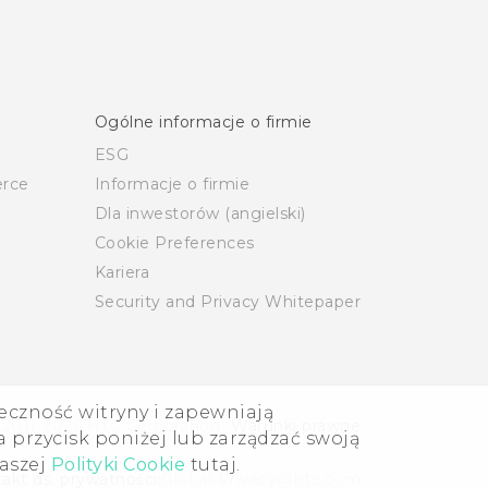
Ogólne informacje o firmie
ESG
rce
Informacje o firmie
Dla inwestorów (angielski)
Cookie Preferences
Kariera
Security and Privacy Whitepaper
eczność witryny i zapewniają
 2011-2026 HTC Corporation
Warunki prawne
 przycisk poniżej lub zarządzać swoją
naszej
Polityki Cookie
tutaj.
akt ds. prywatności:
Global-Privacy@htc.com