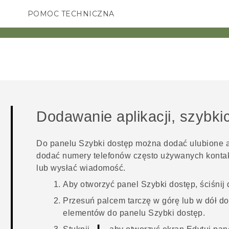
POMOC TECHNICZNA
Urządzenia i akcesoria HTC
SMARTFONY
AKCESORIA
Dodawanie aplikacji, szybki
Do panelu
Szybki dostęp
można dodać ulubione ap
dodać numery telefonów często używanych kontak
lub wysłać wiadomość.
Aby otworzyć panel
Szybki dostęp
, ściśni
Przesuń palcem tarczę w górę lub w dół d
elementów do panelu
Szybki dostęp
.