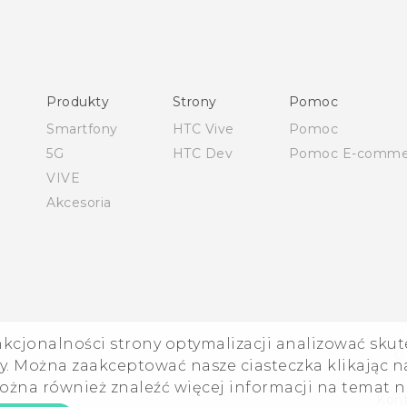
Polish - Skrócony przewodnik
Polish - Podręczniki użytkownika
Polish - Wytyczne dotyczące bezpieczeństwa i wytyczne
wymagane przez prawo
Produkty
Strony
Pomoc
English - Quick start guide
Smartfony
HTC Vive
Pomoc
English - User manual
5G
HTC Dev
Pomoc E-comme
English - Safety and regulatory guide
VIVE
Akcesoria
nkcjonalności strony optymalizacji analizować skut
©
. Można zaakceptować nasze ciasteczka klikając na
ożna również znaleźć więcej informacji na temat 
Kont