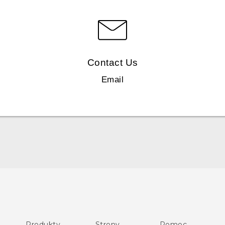
Contact Us
Email
Polish - Skrócony przewodnik
Polish - Podręczniki użytkownika
Polish - Wytyczne dotyczące bezpieczeństwa i wytyczne
wymagane przez prawo
Produkty
Strony
Pomoc