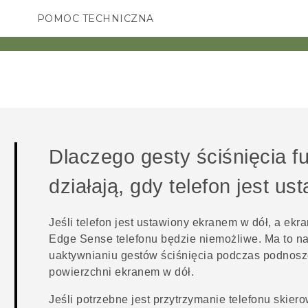
POMOC TECHNICZNA
Urządzenia i akcesoria HTC
SMARTFONY
AKCESORIA
Dlaczego gesty ściśnięcia f
działają, gdy telefon jest u
Jeśli telefon jest ustawiony ekranem w dół, a ekra
Edge Sense
telefonu będzie niemożliwe. Ma to 
uaktywnianiu gestów ściśnięcia podczas podnosze
powierzchni ekranem w dół.
Jeśli potrzebne jest przytrzymanie telefonu skie