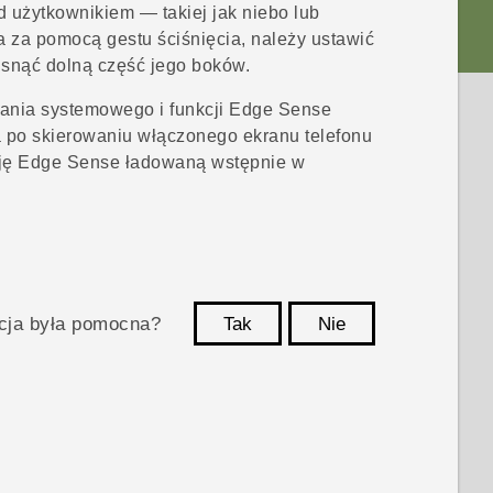
d użytkownikiem — takiej jak niebo lub
 za pomocą gestu ściśnięcia, należy ustawić
cisnąć dolną część jego boków.
ania systemowego i funkcji
Edge Sense
 po skierowaniu włączonego ekranu telefonu
cję
Edge Sense
ładowaną wstępnie w
acja była pomocna?
Tak
Nie
Dziękujemy!