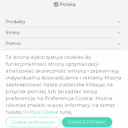
Polska
Produkty
Polish - Skrócony przewodnik
Smartfony
Polish - Podręczniki użytkownika
Strony
Polish - Wytyczne dotyczące bezpieczeństwa i
5G
HTC Vive
Pomoc
wytyczne wymagane przez prawo
VIVE
HTC Dev
Pomoc
English - Quick start guide
Ogólne informacje o firmie
Ta strona wykorzystuje cookies do
Akcesoria
English - User manual
Pomoc E-commerce
funkcjonalności strony optymalizacji
ESG
English - Safety and regulatory guide
analizować skuteczność witryny i zapewniają
Informacje o firmie
indywidualną doświadczenie i reklamy. Można
Dla inwestorów (angielski)
zaakceptować nasze ciasteczka klikając na
Cookie Preferences
przycisk poniżej lub zarządzać swoją
© 2011-2026 HTC Corporation
preferencję na Preferencje Cookie. Można
Kariera
również znaleźć więcej informacji na temat
Warunki prawne
Security and Privacy Whitepaper
naszej
Polityki Cookie
tutaj.
Kontakt ds. prywatności:
Global-Privacy@htc.com
Cookie preferences
ZAAKCEPTOWAĆ