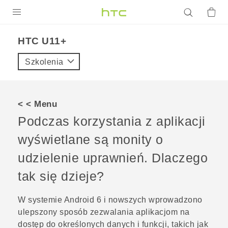
PRODUKTY
HTC U11+‎
VIVE
Szkolenia
G REIGNS
SMARTFONY
< < Menu
AKCESORIA
Podczas korzystania z aplikacji
VIVERSE
wyświetlane są monity o
udzielenie uprawnień. Dlaczego
POMOC TECHNICZNA
tak się dzieje?
Urządzenia i akcesoria HTC
Zaloguj się
W systemie
Android
6 i nowszych wprowadzono
ulepszony sposób zezwalania aplikacjom na
dostęp do określonych danych i funkcji, takich jak