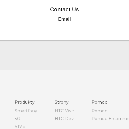
Contact Us
Email
Polish - Skrócony przewodnik
Polish - Podręczniki użytkownika
Polish - Wytyczne dotyczące bezpieczeństwa i wytyczne
wymagane przez prawo
Produkty
Strony
Pomoc
English - Quick start guide
Smartfony
HTC Vive
Pomoc
English - User manual
5G
HTC Dev
Pomoc E-comme
English - Safety and regulatory guide
VIVE