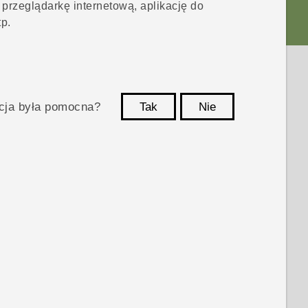
przeglądarkę internetową, aplikację do
tp.
acja była pomocna?
Tak
Nie
Dziękujemy!