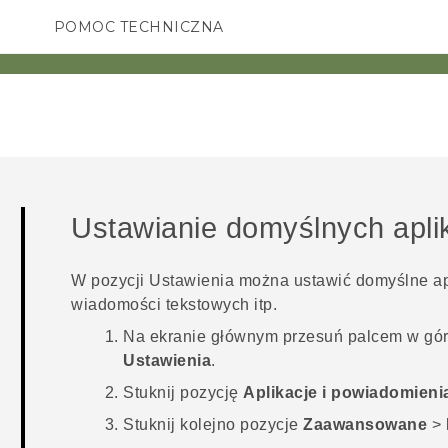
POMOC TECHNICZNA
Urządzenia i akcesoria HTC
SMARTFONY
AKCESORIA
Ustawianie domyślnych aplik
W pozycji Ustawienia można ustawić domyślne apl
wiadomości tekstowych itp.
Na
ekranie głównym
przesuń palcem w górę
Ustawienia
.
Stuknij pozycję
Aplikacje i powiadomieni
Stuknij kolejno pozycje
Zaawansowane
>