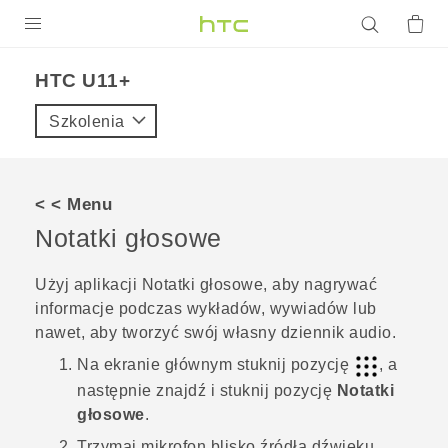
PRODUKTY
HTC U11+‎
VIVE
Szkolenia
G REIGNS
SMARTFONY
< < Menu
AKCESORIA
Notatki głosowe
VIVERSE
Użyj aplikacji
Notatki głosowe
, aby nagrywać
informacje podczas wykładów, wywiadów lub
POMOC TECHNICZNA
nawet, aby tworzyć swój własny dziennik audio.
Urządzenia i akcesoria HTC
Zaloguj się
Na
ekranie głównym
stuknij pozycję
, a
następnie znajdź i stuknij pozycję
Notatki
głosowe
.
Trzymaj mikrofon blisko źródła dźwięku.