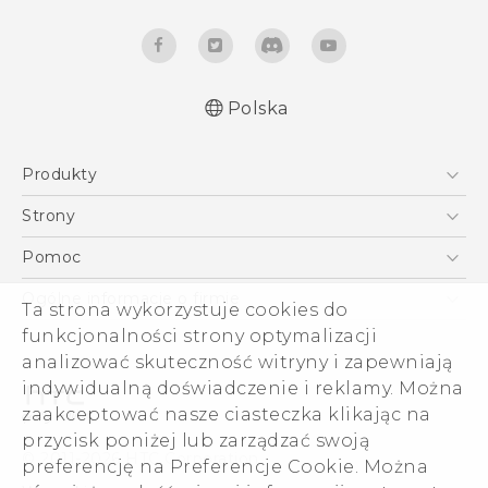
Polska
Produkty
Polish - Skrócony przewodnik
Smartfony
Polish - Podręczniki użytkownika
Strony
Polish - Wytyczne dotyczące bezpieczeństwa i
5G
HTC Vive
Pomoc
wytyczne wymagane przez prawo
VIVE
HTC Dev
Pomoc
English - Quick start guide
Ogólne informacje o firmie
Ta strona wykorzystuje cookies do
Akcesoria
English - User manual
Pomoc E-commerce
ESG
funkcjonalności strony optymalizacji
English - Safety and regulatory guide
analizować skuteczność witryny i zapewniają
Informacje o firmie
indywidualną doświadczenie i reklamy. Można
Dla inwestorów (angielski)
zaakceptować nasze ciasteczka klikając na
Cookie Preferences
przycisk poniżej lub zarządzać swoją
© 2011-2026 HTC Corporation
preferencję na Preferencje Cookie. Można
Kariera