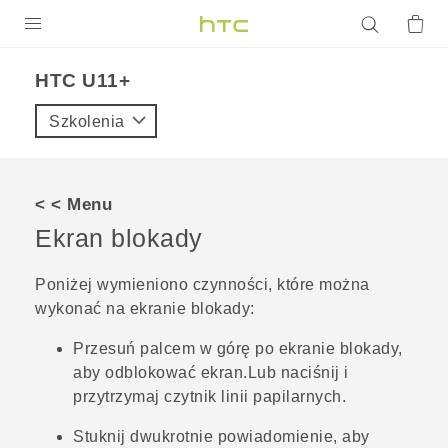
PRODUKTY
HTC U11+‎
VIVE
Szkolenia
G REIGNS
SMARTFONY
< < Menu
AKCESORIA
Ekran blokady
VIVERSE
Poniżej wymieniono czynności, które można
wykonać na ekranie blokady:
POMOC TECHNICZNA
Przesuń palcem w górę po ekranie blokady,
Urządzenia i akcesoria HTC
Zaloguj się
aby odblokować ekran.
Lub naciśnij i
przytrzymaj czytnik linii papilarnych.
Stuknij dwukrotnie powiadomienie, aby