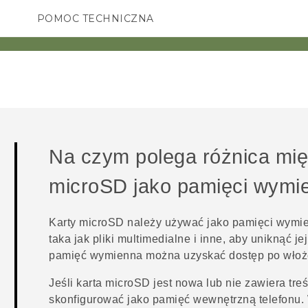
POMOC TECHNICZNA
Urządzenia i akcesoria HTC
SMARTFONY
AKCESORIA
Na czym polega różnica mi
microSD
jako pamięci wymie
Karty
microSD
należy używać jako pamięci wymienn
taka jak pliki multimedialne i inne, aby uniknąć j
pamięć wymienna można uzyskać dostęp po włoże
Jeśli karta
microSD
jest nowa lub nie zawiera tre
skonfigurować jako pamięć wewnętrzną telefonu. 