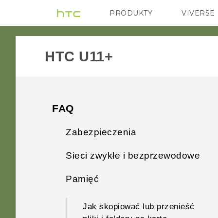
PRODUKTY
VIVERSE
VIVE
G REIGNS
HTC U11+‎
FAQ
Zabezpieczenia
Sieci zwykłe i bezprzewodowe
Dlaczego telefon nie blokuje
się, chociaż hasło blokady
Pamięć
Kilka plików zostało
ekranu zostało już ustawione?
wysłanych przeze mnie na mój
Jak skopiować lub przenieść
komputer przez Bluetooth.
Dlaczego działanie telefonu