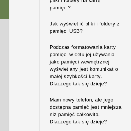
pliki i foldery na kartę
Gdzie one są?
nie jest wznawiane po
pamięci?
dotknięciu skanera linii
Jak dodać punkt dostępu do
papilarnych?
Jak wyświetlić pliki i foldery z
sieci operatora komórkowego?
pamięci USB?
Dlaczego nie mogę
W jaki sposób mogę
odblokować ekranu za pomocą
Podczas formatowania karty
udostępnić połączenie
odcisku palca podczas
pamięci w celu jej używania
internetowe telefonu innym
korzystania z konta Exchange
jako pamięci wewnętrznej
urządzeniom?
ActiveSync?
wyświetlany jest komunikat o
małej szybkości karty.
Skąd mam wiedzieć, że mój
Jak wyjść z ekranu logowania
Dlaczego tak się dzieje?
telefon może być używany w
Google po zresetowaniu
sieci lokalnej innego kraju?
telefonu?
Mam nowy telefon, ale jego
dostępna pamięć jest mniejsza
Czy telefon może przełączać
Co należy zrobić w przypadku
niż pamięć całkowita.
się automatycznie do sieci
niepamiętania hasła, kodu PIN
Dlaczego tak się dzieje?
komórkowej, gdy sygnał sieci
lub wzoru blokady ekranu