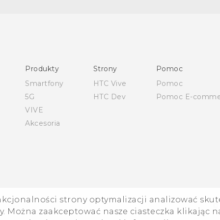
Polish - Skrócony przewodnik
Polish - Podręczniki użytkownika
Polish - Wytyczne dotyczące bezpieczeństwa i wytyczne
wymagane przez prawo
Produkty
Strony
Pomoc
English - Quick start guide
Smartfony
HTC Vive
Pomoc
English - User manual
5G
HTC Dev
Pomoc E-comme
English - Safety and regulatory guide
VIVE
Akcesoria
nkcjonalności strony optymalizacji analizować skut
©
. Można zaakceptować nasze ciasteczka klikając na