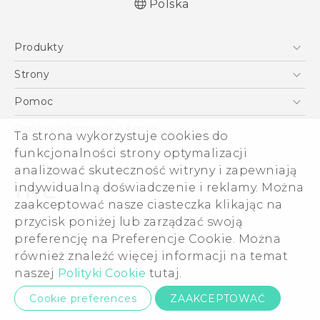
Polska
Produkty
Polish - Skrócony przewodnik
Smartfony
Polish - Podręczniki użytkownika
Strony
Polish - Wytyczne dotyczące bezpieczeństwa i
5G
HTC Vive
Pomoc
wytyczne wymagane przez prawo
VIVE
HTC Dev
Pomoc
English - Quick start guide
Ogólne informacje o firmie
Ta strona wykorzystuje cookies do
Akcesoria
English - User manual
Pomoc E-commerce
funkcjonalności strony optymalizacji
ESG
English - Safety and regulatory guide
analizować skuteczność witryny i zapewniają
Informacje o firmie
indywidualną doświadczenie i reklamy. Można
Dla inwestorów (angielski)
zaakceptować nasze ciasteczka klikając na
Cookie Preferences
przycisk poniżej lub zarządzać swoją
© 2011-2026 HTC Corporation
preferencję na Preferencje Cookie. Można
Kariera
również znaleźć więcej informacji na temat
Warunki prawne
Security and Privacy Whitepaper
naszej
Polityki Cookie
tutaj.
Kontakt ds. prywatności:
Global-Privacy@htc.com
Cookie preferences
ZAAKCEPTOWAĆ