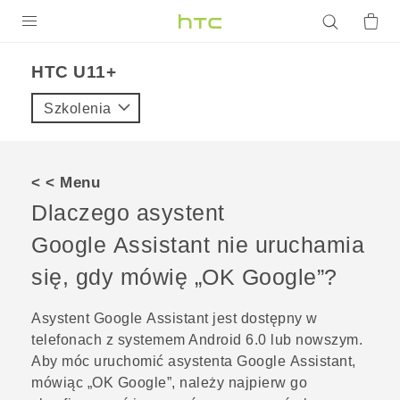
PRODUKTY
HTC U11+‎
VIVE
Szkolenia
G REIGNS
SMARTFONY
< < Menu
AKCESORIA
Dlaczego asystent
VIVERSE
Google Assistant
nie uruchamia
się, gdy mówię „OK Google”?
POMOC TECHNICZNA
Urządzenia i akcesoria HTC
Zaloguj się
Asystent
Google Assistant
jest dostępny w
telefonach z systemem
Android
6.0 lub nowszym.
Aby móc uruchomić asystenta
Google Assistant
,
mówiąc „OK Google”, należy najpierw go