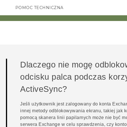
POMOC TECHNICZNA
Urządzenia i akcesoria HTC
SMARTFONY
AKCESORIA
Dlaczego nie mogę odbloko
odcisku palca podczas korz
ActiveSync
?
Jeśli użytkownik jest zalogowany do konta Exch
innej metody odblokowywania ekranu, takiej jak k
pomocą skanera linii papilarnych może nie być mo
serwera Exchange w celu sprawdzenia, czy kont