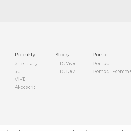
Polish - Skrócony przewodnik
Polish - Podręczniki użytkownika
Polish - Wytyczne dotyczące bezpieczeństwa i wytyczne
wymagane przez prawo
Produkty
Strony
Pomoc
English - Quick start guide
Smartfony
HTC Vive
Pomoc
English - User manual
5G
HTC Dev
Pomoc E-comme
English - Safety and regulatory guide
VIVE
Akcesoria