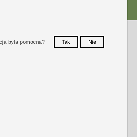
acja była pomocna?
Tak
Nie
Dziękujemy!