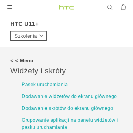
PRODUKTY
HTC U11+‎
VIVE
Szkolenia
G REIGNS
SMARTFONY
< < Menu
AKCESORIA
Widżety i skróty
VIVERSE
Pasek uruchamiania
POMOC TECHNICZNA
Dodawanie widżetów do ekranu głównego
Urządzenia i akcesoria HTC
Zaloguj się
Dodawanie skrótów do ekranu głównego
Grupowanie aplikacji na panelu widżetów i
pasku uruchamiania