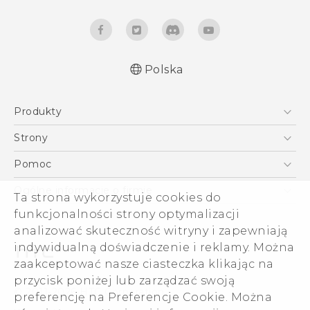
Polska
Produkty
Polish - Skrócony przewodnik
Smartfony
Polish - Podręczniki użytkownika
Strony
Polish - Wytyczne dotyczące bezpieczeństwa i
5G
HTC Vive
Pomoc
wytyczne wymagane przez prawo
VIVE
HTC Dev
Pomoc
English - Quick start guide
Ogólne informacje o firmie
Ta strona wykorzystuje cookies do
Akcesoria
English - User manual
Pomoc E-commerce
funkcjonalności strony optymalizacji
ESG
English - Safety and regulatory guide
analizować skuteczność witryny i zapewniają
Informacje o firmie
indywidualną doświadczenie i reklamy. Można
Dla inwestorów (angielski)
zaakceptować nasze ciasteczka klikając na
Cookie Preferences
przycisk poniżej lub zarządzać swoją
© 2011-2026 HTC Corporation
preferencję na Preferencje Cookie. Można
Kariera