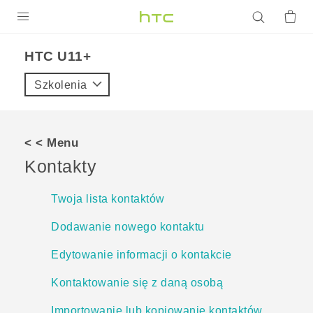
PRODUKTY
HTC U11+‎
VIVE
Szkolenia
G REIGNS
SMARTFONY
< < Menu
AKCESORIA
Kontakty
VIVERSE
Twoja lista kontaktów
POMOC TECHNICZNA
Dodawanie nowego kontaktu
Urządzenia i akcesoria HTC
Zaloguj się
Edytowanie informacji o kontakcie
Kontaktowanie się z daną osobą
Importowanie lub kopiowanie kontaktów