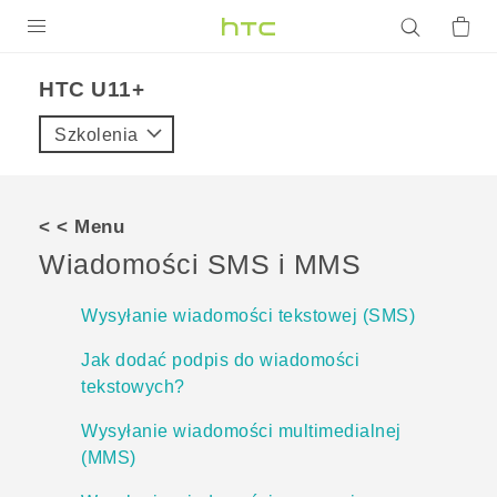
PRODUKTY
HTC U11+‎
VIVE
Szkolenia
G REIGNS
SMARTFONY
< < Menu
AKCESORIA
Wiadomości SMS i MMS
VIVERSE
Wysyłanie wiadomości tekstowej (SMS)
POMOC TECHNICZNA
Jak dodać podpis do wiadomości
tekstowych?
Urządzenia i akcesoria HTC
Zaloguj się
Wysyłanie wiadomości multimedialnej
(MMS)