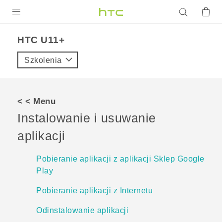
PRODUKTY
HTC U11+‎
VIVE
Szkolenia
G REIGNS
SMARTFONY
< < Menu
AKCESORIA
Instalowanie i usuwanie
VIVERSE
aplikacji
POMOC TECHNICZNA
Pobieranie aplikacji z aplikacji Sklep Google
Play
Urządzenia i akcesoria HTC
Zaloguj się
Pobieranie aplikacji z Internetu
Odinstalowanie aplikacji