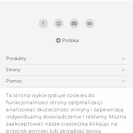
Polska
Produkty
Polish - Skrócony przewodnik
Smartfony
Polish - Podręczniki użytkownika
Strony
Polish - Wytyczne dotyczące bezpieczeństwa i
5G
HTC Vive
Pomoc
wytyczne wymagane przez prawo
VIVE
HTC Dev
Pomoc
English - Quick start guide
Ogólne informacje o firmie
Ta strona wykorzystuje cookies do
Akcesoria
English - User manual
Pomoc E-commerce
funkcjonalności strony optymalizacji
ESG
English - Safety and regulatory guide
analizować skuteczność witryny i zapewniają
Informacje o firmie
indywidualną doświadczenie i reklamy. Można
Dla inwestorów (angielski)
zaakceptować nasze ciasteczka klikając na
Cookie Preferences
przycisk poniżej lub zarządzać swoją