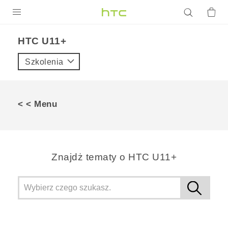
PRODUKTY
HTC U11+‎
VIVE
Szkolenia
G REIGNS
SMARTFONY
< < Menu
AKCESORIA
VIVERSE
Znajdż tematy o HTC U11+
POMOC TECHNICZNA
Urządzenia i akcesoria HTC
Zaloguj się