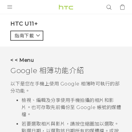
產品
HTC U11+‎
VIVE
指南下載
智能手機
G REIGNS
< < Menu
配件
Google 相簿
功能介紹
VIVERSE
以下是您在手機上使用
Google 相簿
時可執行的部
分功能。
應用程式
檢視、編輯及分享使用手機拍攝的相片和影
支援服務
片。也可存取先前備份至
Google
帳號的媒體
檔。
登入
若要選取相片與影片，請按住縮圖加以選取。
點選日期，以選取該日期所有的媒體檔。或按