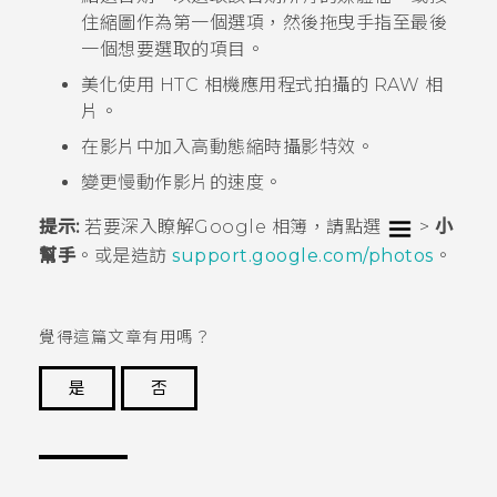
住縮圖作為第一個選項，然後拖曳手指至最後
一個想要選取的項目。
美化使用 HTC
相機
應用程式拍攝的 RAW 相
片。
在影片中加入
高動態縮時攝影
特效。
變更慢動作影片的速度。
提示:
若要深入瞭解
Google 相簿
，請點選
>
小
幫手
。或是造訪
support.google.com/photos
。
覺得這篇文章有用嗎？
是
否
謝謝您！