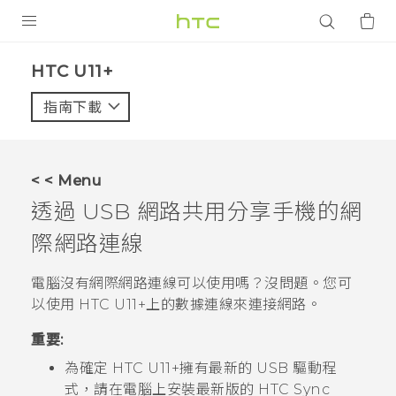
產品
HTC U11+‎
VIVE
指南下載
智能手機
G REIGNS
< < Menu
配件
透過 USB 網路共用分享手機的網
VIVERSE
際網路連線
應用程式
電腦沒有網際網路連線可以使用嗎？沒問題。您可
以使用
HTC U11‍+
上的數據連線來連接網路。
支援服務
重要:
登入
為確定
HTC U11‍+
擁有最新的 USB 驅動程
式，請在電腦上安裝最新版的
HTC Sync