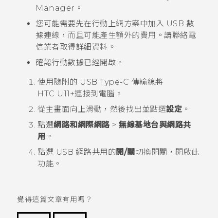
Manager
。
您可能需要先在行動上網方案中加入 USB 數
據連線，而且可能產生額外的費用。請聯絡電
信業者取得詳細資料。
確認行動數據已經開啟。
使用隨附的
USB Type-C
傳輸線將
HTC U11‍+
連接到電腦。
從
主畫面
向上滑動，然後找出並點選
設定
。
點選
網路和網際網路
>
無線基地台與網路共
用
。
點選 USB 網路共用的
開/關
切換開關，開啟此
功能。
覺得這篇文章有用嗎？