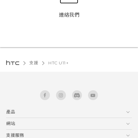
連絡我們
支援
HTC U11+‎
產品
5G
網站
快速入門手冊
智能手機
使用手冊
HTC Dev
支援服務