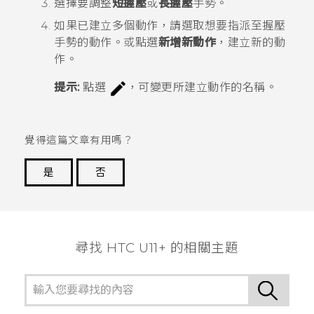
選擇要調整
短握壓
或
長握壓
手勢。
如果已建立多個動作，請選取想要指派至握壓
手勢的動作。
或點選
新增新動作
，建立新的動
作。
提示:
點選
，可變更所建立動作的名稱。
覺得這篇文章有用嗎？
是
否
謝謝您！
尋找 HTC U11+ 的相關主題