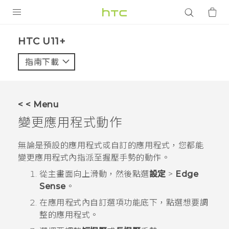
產品
HTC U11+‎
VIVE
指南下載
智能手機
G REIGNS
< < Menu
配件
變更應用程式動作
VIVERSE
無論是預設的應用程式或自訂的應用程式，您都能
變更應用程式內指派至握壓手勢的動作。
應用程式
從
主畫面
向上滑動，然後點選
設定
>
Edge
支援服務
Sense
。
在
應用程式內自訂選項功能
底下，點選想要調
登入
整的應用程式。