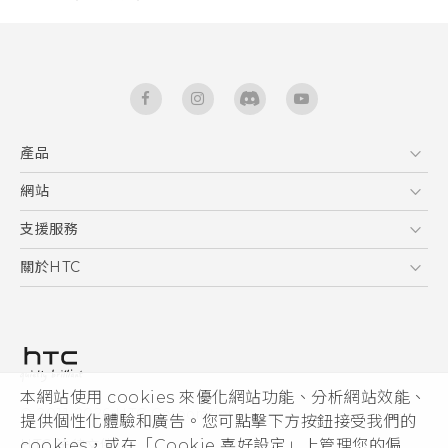
產品
5G
網站
快速入門手冊
智能手機
使用手冊
HTC Dev
支援服務
區塊鍊手機
HTC Research
服務中心
關於HTC
配件
產品有限保固說明
ESG
VIVE
公告欄
投資人
私隱政策
產品安全
本網站使用 cookies 來優化網站功能、分析網站效能、
© 2011-2026 HTC Corporation
提供個性化體驗和廣告。您可點擊下方按鈕接受我們的
加入HTC
HTC 法律文件
cookies，或在「Cookie 喜好設定」上管理您的偏