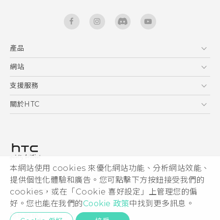
產品
5G
網站
快速入門手冊
智能手機
使用手冊
HTC Dev
支援服務
區塊鍊手機
HTC Research
服務中心
關於HTC
配件
產品有限保固說明
ESG
VIVE
公告欄
投資人
私隱政策
產品安全
本網站使用 cookies 來優化網站功能、分析網站效能、
© 2011-2026 HTC Corporation
提供個性化體驗和廣告。您可點擊下方按鈕接受我們的
加入HTC
HTC 法律文件
cookies，或在「Cookie 喜好設定」上管理您的偏
Security and Privacy Whitepaper
好。您也能在我們的
Cookie 政策
中找到更多訊息。
隱私聯絡:
Global-Privacy@htc.com