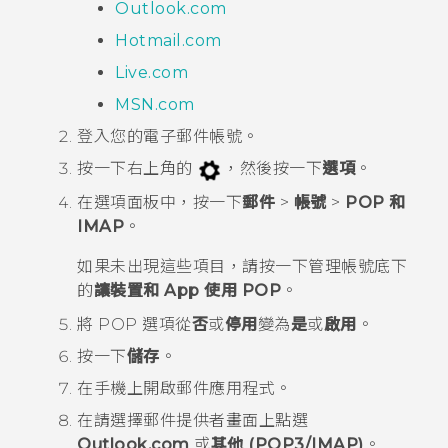
Outlook.com
Hotmail.com
Live.com
MSN.com
登入您的電子郵件帳號。
按一下右上角的
，然後按一下
選項
。
在
選項
面板中，按一下
郵件
>
帳號
>
POP 和
IMAP
。
如果未出現這些項目，請按一下
管理帳號
底下
的
讓裝置和 App 使用 POP
。
將
POP 選項
從
否
或
停用
變為
是
或
啟用
。
按一下
儲存
。
在手機上開啟
郵件
應用程式。
在
請選擇郵件提供者畫面
上點選
Outlook.com
或
其他 (POP3/IMAP)
。