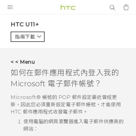
產品
HTC U11+‎
VIVE
指南下載
智能手機
G REIGNS
< < Menu
配件
如何在
郵件
應用程式內登入我的
VIVERSE
Microsoft
電子郵件帳號？
應用程式
Microsoft®
帳號的 POP 郵件設定最近曾經更
新，因此您必須重新設定電子郵件帳號，才能使用
支援服務
HTC
郵件
應用程式收發電子郵件。
使用電腦的網頁瀏覽器進入電子郵件供應商的
登入
網站：