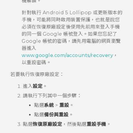
機解鎖。
針對執行
Android
5 Lollipop 或更新版本的
手機，可能將同時啟用裝置保護，也就是說您
必須在恢復原廠設定後使用先前用來登入手機
的同一個
Google
帳號登入。如果您忘記了
Google
帳號的密碼，請先用電腦的網頁瀏覽
器進入
www.google.com/accounts/recovery
，
以重設密碼。
若要執行恢復原廠設定：
進入
設定
。
請執行下列其中一個步驟：
點選
系統
>
重設
。
點選
備份與重設
。
點選
恢復原廠設定
，然後點選
重設手機
。