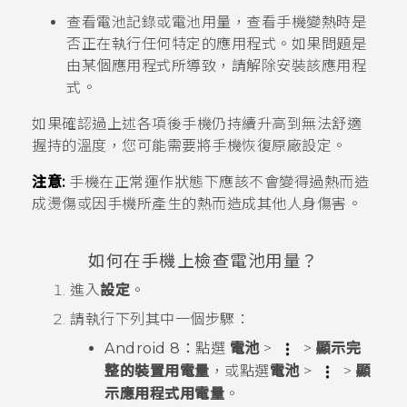
查看電池記錄或電池用量，查看手機變熱時是
否正在執行任何特定的應用程式。如果問題是
由某個應用程式所導致，請解除安裝該應用程
式。
如果確認過上述各項後手機仍持續升高到無法舒適
握持的溫度，您可能需要將手機恢復原廠設定。
注意:
手機在正常運作狀態下應該不會變得過熱而造
成燙傷或因手機所產生的熱而造成其他人身傷害。
如何在手機上檢查電池用量？
進入
設定
。
請執行下列其中一個步驟：
Android
8：
點選
電池
>
>
顯示完
整的裝置用電量
，或點選
電池
>
>
顯
示應用程式用電量
。