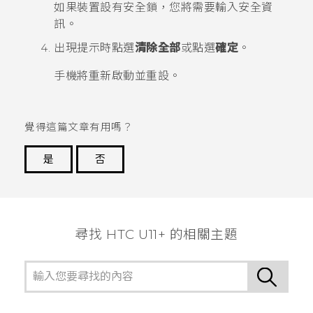
如果裝置設有安全鎖，您將需要輸入安全資
訊。
出現提示時點選
清除全部
或點選
確定
。
手機將重新啟動並重設。
覺得這篇文章有用嗎？
是
否
謝謝您！
尋找 HTC U11+ 的相關主題