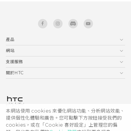
產品
5G
網站
快速入門手冊
智能手機
使用手冊
HTC Dev
支援服務
區塊鍊手機
HTC Research
服務中心
關於HTC
配件
產品有限保固說明
ESG
VIVE
公告欄
投資人
私隱政策
產品安全
本網站使用 cookies 來優化網站功能、分析網站效能、
© 2011-2026 HTC Corporation
提供個性化體驗和廣告。您可點擊下方按鈕接受我們的
加入HTC
HTC 法律文件
cookies，或在「Cookie 喜好設定」上管理您的偏
Security and Privacy Whitepaper