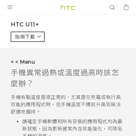
產品
HTC U11+‎
VIVE
指南下載
智能手機
G REIGNS
< < Menu
配件
手機異常過熱或溫度過高時該怎
VIVERSE
麼辦？
應用程式
手機有點溫度是很正常的，尤其是在充電或執行高
效能的應用程式時，但手機溫度不應該升高到無法
支援服務
舒適地握持。
請確定手機軟體和所有安裝的應用程式均為最
登入
新狀態，因為更新通常內含效能強化，可降低