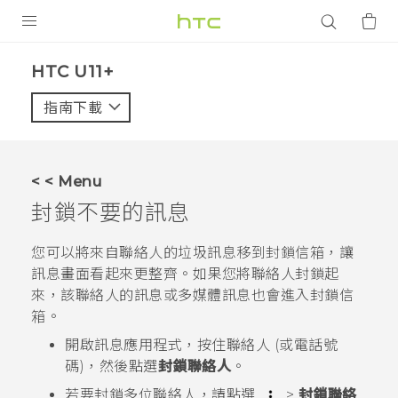
產品
HTC U11+‎
VIVE
指南下載
智能手機
G REIGNS
< < Menu
配件
封鎖不要的訊息
VIVERSE
您可以將來自聯絡人的垃圾訊息移到封鎖信箱，讓
訊息
畫面看起來更整齊。如果您將聯絡人封鎖起
應用程式
來，該聯絡人的訊息或多媒體訊息也會進入封鎖信
箱。
支援服務
開啟
訊息
應用程式，按住聯絡人 (或電話號
登入
碼)，然後點選
封鎖聯絡人
。
若要封鎖多位聯絡人，請點選
>
封鎖聯絡