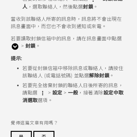
人
，選取聯絡人，然後點選
封鎖
。
當收到該聯絡人所寄的訊息時，訊息將不會出現在
訊息
畫面中，而您也不會收到通知或來電。
若要讀取封鎖信箱中的訊息，請在
訊息
畫面中點選
>
封鎖
。
提示:
若要從封鎖信箱中移除訊息或聯絡人，請按住
該聯絡人 (或電話號碼) 並點選
解除封鎖
。
若要完全捨棄封鎖的聯絡人日後所寄的訊息，
請點選
>
設定
>
一般
，接著清除
設定中取
消選取
選項。
覺得這篇文章有用嗎？