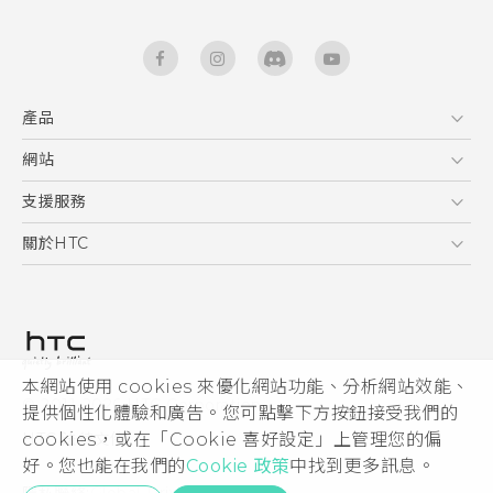
產品
5G
網站
快速入門手冊
智能手機
使用手冊
HTC Dev
支援服務
區塊鍊手機
HTC Research
服務中心
關於HTC
配件
產品有限保固說明
ESG
VIVE
公告欄
投資人
私隱政策
產品安全
本網站使用 cookies 來優化網站功能、分析網站效能、
© 2011-2026 HTC Corporation
提供個性化體驗和廣告。您可點擊下方按鈕接受我們的
加入HTC
cookies，或在「Cookie 喜好設定」上管理您的偏
HTC 法律文件
Security and Privacy Whitepaper
好。您也能在我們的
Cookie 政策
中找到更多訊息。