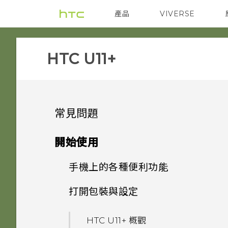
產品
VIVERSE
VIVE
智能手機
HTC U11+‎
常見問題
音效與顯示
開始使用
相機
手機上的各種便利功能
如何在 HTC U11‍+ 上播放完整
18:9 長寬比的 YouTube 影
應用程式
打開包裝與設定
能否讓相機停留在待機模式以節
片？
方便單手操作
省電力？要如何設定？
電源與充電
為何說出「OK Google」無法
為何播放 YouTube 影片時無
HTC U11‍+ 概觀
Edge Sense