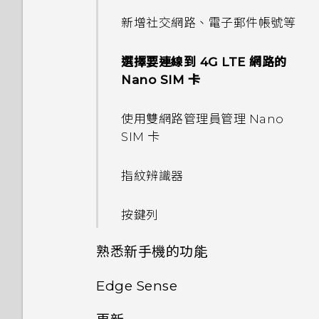
太弱時自動切換至行動網路嗎？
手機面朝下時無法運作？
如何關閉擷取畫面時的快門聲？
忘記了手機的螢幕鎖定密碼、
法接收郵件與即時訊息通知？網
如果無法安裝軟體更新，該怎麼
手機現在未內建 HTC 備份？
新增社交網路、電子郵件帳號等
如何知道我是否在手機上安裝了
我的手機是全新的，但可用儲存
PIN 碼或圖形該怎麼辦？
路電台廣播也停止了。
辦？
我透過藍牙傳送了一些檔案到電
惡意的第三方應用程式？
空間卻比總容量少。為什麼？
如何找出手機的 IMEI/MEID 和
為何無法在 HTC U11‍+ 上使用我
如何讓 HTC Sync Manager
腦。檔案存到哪裡去了？
選擇要連線到 4G LTE 網路的
序號？
自己的數位式 3.5mm 耳機轉
手機遺失或遭竊時該怎麼辦？
手機無法開機時該怎麼做？
手機異常過熱或溫度過高時該怎
辨識出我的手機？
Nano SIM 卡
如何設定預設的簡訊應用程式？
使用 MicroSD 記憶卡作為可移
接器？
麼辦？
如何在電信業者的網路中新增存
除式儲存裝置和使用內部儲存空
為何手機會對我說話？如何關閉
何謂智慧鎖及如何使用？
如何使用硬體按鍵重新啟動手
能否使用 Wi-Fi 直連 與其他手
取點？
間有何不同？
使用雙網路管理員管理 Nano
如何在 HTC 訊息應用程式內以
此功能？
Motion Launch 手勢啟動沒
機？
如何在手機上測試音訊、顯示和
機分享媒體檔？
SIM 卡
粗體顯示未讀取的訊息？
有作用。我該怎麼做？
為何重新開啟或開啟手機時出現
其他部分？
如何啟用或停用裝置管理員應用
要求我輸入密碼以解密手機？
如果手機不斷重新啟動或無法開
指紋辨識器
如何調整 HTC 訊息中的字型大
程式？
機進入主畫面，該怎麼辦？
為何手機反應緩慢且靜止不動？
小？
移除螢幕鎖時出現裝置保護功能
按鍵列
如何關閉使用 TouchPal 鍵盤
將停止運作的訊息，裝置保護是
手機無法充電時該怎麼做？
為何手機會自動關機？
如何顯示執行中應用程式的清
輸入時的震動？
什麼意思？
熟悉新手機的功能
單？
為何電池電力消耗如此快速？
結束或關閉應用程式最好的方式
為何通話期間聽不到來電及訊息
為何？
Edge Sense
如何啟用開發人員選項？
通知？
擷取手機畫面
Doze 模式如何節省電池電力？