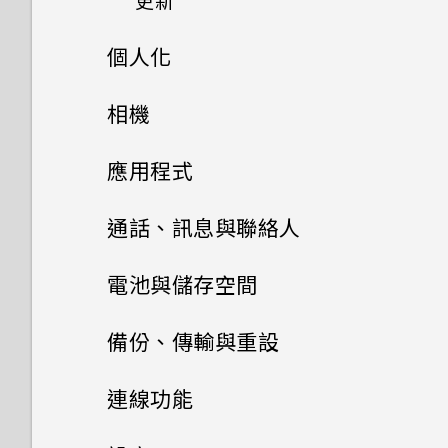
更新
如何查看手機內建的記憶體容量
Edge Sense 是什麼？
如何無法在 Google Play
有未讀取的通知時，不斷重複發
錄製手機螢幕畫面
及使用量？
為何省電模式和極致省電模式都
Music 中播放 WMA 音樂檔？
出聲音和震動。要如何停止？
個人化
變成灰色停用狀態？
軟體與應用程式更新
設定 Edge Sense
輸入文字
如何重新啟動手機以進入安全模
GPS 關閉時能否在鎖定螢幕上
為何無法自訂快速設定面板中的
主畫面配置與字型
式？
相機
Android 中的應用程式待機如
安裝軟體更新
顯示氣象？
啟用進階模式
項目？
如何加快輸入速度？
何節省電池電力？
小工具與捷徑
拍照和錄影
新增或移除小工具面板
如何從通知面板中移除顯示特定
安裝應用程式更新
應用程式
為何應用程式圖示不再顯示未讀
Edge Sense 語音輸入
中文輸入
應用程式正在背景中執行的通
設定中的電池最佳化有何作用？
訊息和通知等未讀項目數量？
音效偏好設定
進階相機功能
啟動列
知？
變更主畫面
Google 相簿
HTC 相機
從 Google Play 商店安裝應用
通話、訊息與聯絡人
開啟或關閉 Edge Sense
取得協助與疑難排解
Qualcomm Quick Charge
程式更新
Google 相簿擁有與 HTC 相片
變更來電鈴聲
新增主畫面小工具
安裝及移除應用程式
Pro 手動模式模式使用提示
手機出狀況時該如何取得協助？
3.0 運作方式？
設定主畫面桌布
選擇拍攝模式
手機通話功能
Google 相簿功能介紹
集一樣的功能嗎？
電池與儲存空間
使用 Edge Sense 拍照
HTC Sense 主畫面
變更通知音效
使用應用程式
新增主畫面捷徑
慢動作錄影
簡訊與多媒體簡訊
從 Google Play 商店取得應用
如何節省電池電力？
變更預設字型大小
拍攝相片
檢視相片及影片
電池
使用智慧搜尋撥號
使用應用程式時不斷出現要求授
備份、傳輸與重設
變更握壓手機時的執行動作
休眠模式
程式
予權限的提示。為什麼？
HTC 應用程式
設定預設音量
聯絡人
停用應用程式
分類小工具面板和啟動列上的應
拍攝高動態縮時攝影影片
儲存空間
刪除訊息和對話
設定相片品質和大小
編輯相片
撥打分機號碼
備份與重設
延長電池使用時間的提示
在應用程式中握壓以執行動作
連線功能
用程式
鎖定螢幕
從網路下載應用程式
Boost+
適用於喇叭的 HTC
存取應用程式
聯絡人清單
選擇場景
複製訊息到 Nano SIM 卡
傳輸
在記憶卡之間移動檔案
如何拍出更棒相片的小提示
美化 RAW 相片
快速撥號
使用省電功能