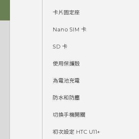
啟動 Google 個人助理？
如何利用聽覺焦點錄下遠方主體
法使用子母畫面？
通話與 SIM 卡
我的手機是否向下相容於不支援
清楚且聲音分明的影片？
卡片固定座
側框啟動
Qualcomm Quick Charge
我經常因為誤觸最近使用的應用
安全性
為何在 HTC U11‍+ 上使用舊款的
如何在未通話時讓電話撥號列出
3.0 的充電配件？
程式或 返回鍵而退出正在玩的
相片看起來模糊不清嗎？以下有
HTC USB Type-C 耳機時會出
Nano SIM 卡
我的聯絡人及其個人檔案圖片而
Android 8.0
遊戲。如何避免此狀況？
設定與其他
一些拍照秘訣
現雜音？
為何手機設定螢幕鎖密碼後仍不
不是通話記錄？
只能使用隨附的 USB Type-C
會鎖住？
SD 卡
傳輸線嗎？能否使用第三方的傳
相機有哪些特殊功能
儲存空間
何謂螢幕固定功能？如何固定應
為何拍攝的人像照在電腦上會以
手機裝入車用套件或自拍棒時常
我認為麥克風壞了。該怎麼做？
我能將 Micro SIM 卡剪小為
輸線？
用程式？
橫向顯示？
會觸發 Edge Sense，我該怎
觸碰指紋辨識器為何無法喚醒手
Nano SIM 卡以裝入手機內
使用保護殼
無線與網路
豐富的音效
如何將檔案與資料夾複製或移到
麼做？
能否變更手機上系統的字型樣式
機？
嗎？
可以透過 micro USB 轉 USB
Google Play Protect 有何作
記憶卡？
為何無法邊錄影邊拍照？
和大小？
備份與傳輸
Type-C 轉接器以使用現有的
為電池充電
如何將手機的網際網路連線分享
用？如何查看功能是否啟用？
螢幕擷取工具
為何有時握壓手機後應用程式內
使用 Exchange ActiveSync
USB 傳輸線嗎？
給其他裝置使用？
如何檢視 USB 隨身碟內的檔案
動作沒有反應？
系統效能
為何我的手機會自動停止錄影？
如何將喜愛的歌曲或音樂設為鈴
時為何無法用我的指紋將螢幕解
如何備份相片及影片？
防水和防塵
如何在郵件應用程式內登入我的
與資料夾？
完全個人專屬
聲？
鎖？
USB Type-C 接頭與舊手機上
要如何得知我的手機能否在其他
Microsoft 電子郵件帳號？
為何 Edge Sense 握壓手勢在
如何查看手機最新的軟體更新？
的 micro USB 接頭有何不
如何在手機與電腦之間複製檔
國家的本國網路內使用？
切換手機開關
我將記憶卡格式化以作為內部儲
螢幕關閉下無法運作？
能否分別調整鈴聲和通知音效的
如何在重設手機後通過
同？
案？
為何手機上的應用程式會當機並
存空間使用時，卻出現該記憶卡
音量？
Google 登入畫面？
更新手機軟體前該做哪些準備？
手機能在找不到 Wi-Fi 或訊號
初次設定 HTC U11‍+
強制關閉？
速度太慢的訊息。為什麼？
為何 Edge Sense 握壓手勢在
螢幕關閉一段時間後，為何我無
我之前曾使用 HTC 備份。為何