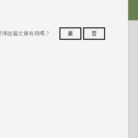
覺得這篇文章有用嗎？
是
否
謝謝您！