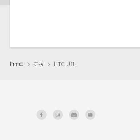
觸控音效和震動
變更顯示語言
手套模式
支援
HTC U11+‎