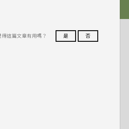
覺得這篇文章有用嗎？
是
否
謝謝您！