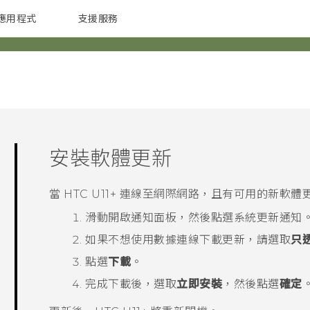
應用程式
支援服務
G REIGNS
配件
安裝軟體更新
當
HTC U11‍+
連線至網際網路，且有可用的新軟體
滑動開啟通知面板，然後點選系統更新通知
如果不想使用數據連線下載更新，請選取
只透
點選
下載
。
完成下載後，選取
立即安裝
，然後點選
確定