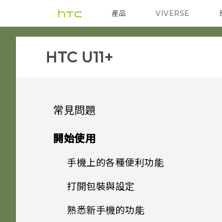
產品
VIVERSE
VIVE
智能手機
HTC U11+‎
常見問題
音效與顯示
開始使用
相機
手機上的各種便利功能
如何在 HTC U11‍+ 上播放完整
18:9 長寬比的 YouTube 影
應用程式
打開包裝與設定
能否讓相機停留在待機模式以節
片？
方便單手操作
省電力？要如何設定？
電源與充電
熟悉新手機的功能
為何說出「OK Google」無法
為何播放 YouTube 影片時無
HTC U11‍+ 概觀
Edge Sense