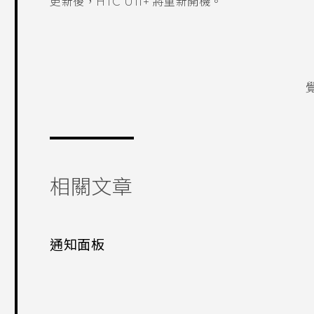
更新後，
HTC U11‍+
將重新開機。
相關文章
通知面板