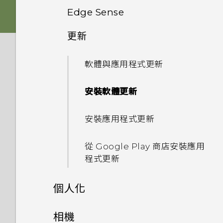
啟動 Google 個人助理？
如何利用聽覺焦點錄下遠方主體
法使用子母畫面？
通話與 SIM 卡
Edge Sense
我的手機是否向下相容於不支援
清楚且聲音分明的影片？
擷取手機畫面
卡片固定座
側框啟動
Qualcomm Quick Charge
我經常因為誤觸最近使用的應用
安全性
為何在 HTC U11‍+ 上使用舊款的
更新
如何在未通話時讓電話撥號列出
3.0 的充電配件？
程式或 返回鍵而退出正在玩的
Edge Sense 是什麼？
相片看起來模糊不清嗎？以下有
錄製手機螢幕畫面
HTC USB Type-C 耳機時會出
Nano SIM 卡
我的聯絡人及其個人檔案圖片而
Android 8.0
遊戲。如何避免此狀況？
設定與其他
一些拍照秘訣
現雜音？
為何手機設定螢幕鎖密碼後仍不
不是通話記錄？
只能使用隨附的 USB Type-C
軟體與應用程式更新
設定 Edge Sense
輸入文字
會鎖住？
SD 卡
傳輸線嗎？能否使用第三方的傳
相機有哪些特殊功能
儲存空間
何謂螢幕固定功能？如何固定應
為何拍攝的人像照在電腦上會以
手機裝入車用套件或自拍棒時常
我認為麥克風壞了。該怎麼做？
我能將 Micro SIM 卡剪小為
輸線？
安裝軟體更新
用程式？
啟用進階模式
橫向顯示？
會觸發 Edge Sense，我該怎
如何加快輸入速度？
觸碰指紋辨識器為何無法喚醒手
Nano SIM 卡以裝入手機內
使用保護殼
無線與網路
豐富的音效
如何將檔案與資料夾複製或移到
麼做？
能否變更手機上系統的字型樣式
機？
嗎？
可以透過 micro USB 轉 USB
安裝應用程式更新
Google Play Protect 有何作
記憶卡？
Edge Sense 語音輸入
為何無法邊錄影邊拍照？
和大小？
中文輸入
備份與傳輸
Type-C 轉接器以使用現有的
為電池充電
如何將手機的網際網路連線分享
用？如何查看功能是否啟用？
螢幕擷取工具
為何有時握壓手機後應用程式內
使用 Exchange ActiveSync
USB 傳輸線嗎？
給其他裝置使用？
從 Google Play 商店安裝應用
如何檢視 USB 隨身碟內的檔案
動作沒有反應？
開啟或關閉 Edge Sense
系統效能
為何我的手機會自動停止錄影？
如何將喜愛的歌曲或音樂設為鈴
時為何無法用我的指紋將螢幕解
取得協助與疑難排解
如何備份相片及影片？
防水和防塵
程式更新
如何在郵件應用程式內登入我的
與資料夾？
完全個人專屬
聲？
鎖？
USB Type-C 接頭與舊手機上
要如何得知我的手機能否在其他
Microsoft 電子郵件帳號？
為何 Edge Sense 握壓手勢在
使用 Edge Sense 拍照
如何查看手機最新的軟體更新？
HTC Sense 主畫面
的 micro USB 接頭有何不
如何在手機與電腦之間複製檔
國家的本國網路內使用？
切換手機開關
個人化
我將記憶卡格式化以作為內部儲
螢幕關閉下無法運作？
能否分別調整鈴聲和通知音效的
如何在重設手機後通過
同？
案？
為何手機上的應用程式會當機並
存空間使用時，卻出現該記憶卡
音量？
Google 登入畫面？
變更握壓手機時的執行動作
更新手機軟體前該做哪些準備？
休眠模式
手機能在找不到 Wi-Fi 或訊號
初次設定 HTC U11‍+
主畫面配置與字型
強制關閉？
速度太慢的訊息。為什麼？
相機
為何 Edge Sense 握壓手勢在
螢幕關閉一段時間後，為何我無
我之前曾使用 HTC 備份。為何