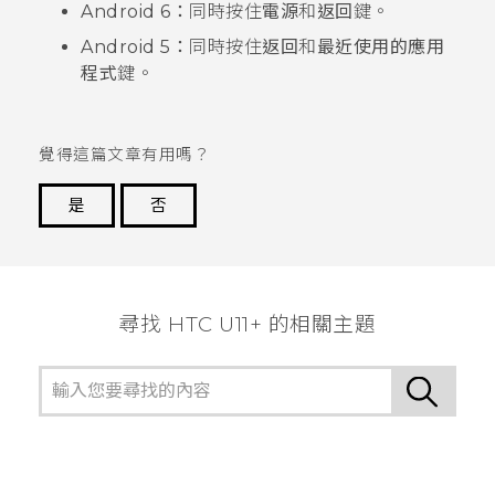
Android
6：
同時按住
電源
和
返回
鍵。
Android
5：
同時按住
返回
和
最近使用的應用
程式
鍵。
覺得這篇文章有用嗎？
是
否
謝謝您！
尋找 HTC U11+ 的相關主題