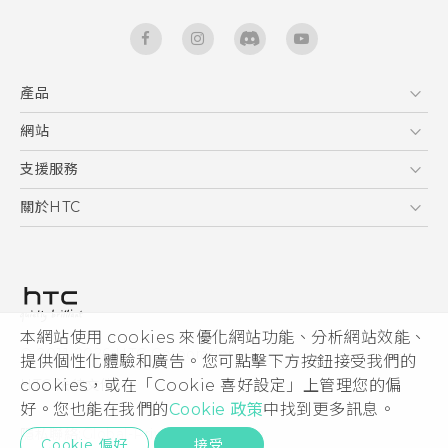
產品
5G
網站
快速入門手冊
智能手機
使用手冊
HTC Dev
支援服務
區塊鍊手機
HTC Research
服務中心
關於HTC
配件
產品有限保固說明
ESG
VIVE
公告欄
投資人
私隱政策
產品安全
本網站使用 cookies 來優化網站功能、分析網站效能、
© 2011-2026 HTC Corporation
提供個性化體驗和廣告。您可點擊下方按鈕接受我們的
加入HTC
HTC 法律文件
cookies，或在「Cookie 喜好設定」上管理您的偏
Security and Privacy Whitepaper
好。您也能在我們的
Cookie 政策
中找到更多訊息。
隱私聯絡:
Global-Privacy@htc.com
Cookie 偏好
接受