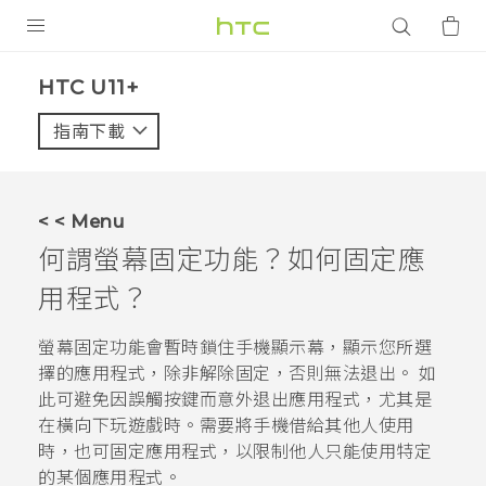
產品
HTC U11+‎
VIVE
指南下載
智能手機
G REIGNS
< < Menu
配件
何謂螢幕固定功能？如何固定應
VIVERSE
用程式？
應用程式
螢幕固定功能會暫時鎖住手機顯示幕，顯示您所選
擇的應用程式，除非解除固定，否則無法退出。 如
支援服務
此可避免因誤觸按鍵而意外退出應用程式，尤其是
在橫向下玩遊戲時。需要將手機借給其他人使用
登入
時，也可固定應用程式，以限制他人只能使用特定
的某個應用程式。