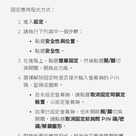
固定應用程式方式：
進入
設定
。
請執行下列其中一個步驟：
點選
安全性與位置
。
點選
安全性
。
在
進階
上，點選
螢幕固定
，然後點選
開/關
切
換開關，開啟此功能。
選擇解除固定時是否提示輸入螢幕鎖的 PIN
碼、密碼或圖案。
若未設定螢幕鎖，請點選
取消固定時鎖定
裝置
，以設定螢幕鎖。
如果已設定螢幕鎖，但未開啟
開/關
切換
開關，請點選
取消固定前詢問 PIN 碼/密
碼/解鎖圖形
。