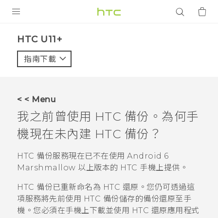
產品
HTC U11+‎
VIVE
指南下載
智能手機
G REIGNS
< < Menu
配件
我之前曾使用
HTC 備份
。為何手
VIVERSE
機現在未內建
HTC 備份
？
應用程式
HTC 備份
服務現在已不在使用
Android
6
Marshmallow 以上版本的 HTC 手機上提供。
支援服務
HTC 備份
已重新命名為
HTC 還原
。您仍可透過這
登入
項服務將先前使用
HTC 備份
儲存的備份還原至手
機。您必須在手機上下載並使用
HTC 還原
應用程式