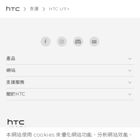
支援
HTC U11+‎
產品
5G
網站
快速入門手冊
智能手機
使用手冊
HTC Dev
支援服務
區塊鍊手機
HTC Research
服務中心
關於HTC
配件
產品有限保固說明
ESG
VIVE
公告欄
投資人
私隱政策
產品安全
本網站使用 cookies 來優化網站功能、分析網站效能、