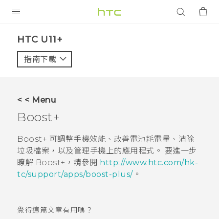
產品
HTC U11+‎
VIVE
指南下載
智能手機
G REIGNS
< < Menu
配件
Boost+
VIVERSE
Boost+
可調整手機效能、改善電池耗電量、清除
垃圾檔案，以及管理手機上的應用程式。 要進一步
應用程式
瞭解
Boost+
，請參閱
http://www.htc.com/hk-
tc/support/apps/boost-plus/
。
支援服務
登入
覺得這篇文章有用嗎？