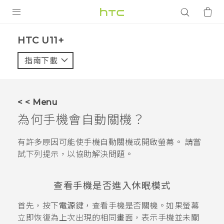
產品
HTC U11+‎
VIVE
指南下載
智能手機
G REIGNS
< < Menu
配件
為何手機會自動關機？
VIVERSE
有許多原因可能使手機自動關機或開啟螢幕。 請嘗
試下列提示，以協助解決問題。
應用程式
支援服務
查看手機是否進入休眠模式
登入
首先，按下
電源
鍵，查看手機是否關機。如果螢幕
立即恢復為上次出現的相同畫面，表示手機並未關