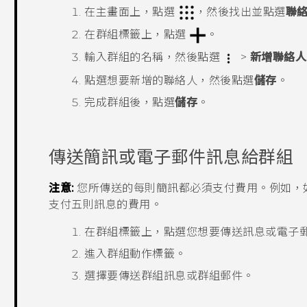
在
主畫面
上，點選
，然後找出並點選
聯
在
群組
標籤上，點選
。
輸入群組的名稱，然後點選
>
新增聯絡人
點選想要新增的聯絡人，然後點選
儲存
。
完成群組後，點選
儲存
。
傳送簡訊或電子郵件訊息給群組
注意:
您所傳送的每則簡訊都必須支付費用。例如，
支付五則訊息的費用。
在
群組
標籤上，點選您想要傳送訊息或電子
進入
群組動作
標籤。
選擇要傳送群組訊息或群組郵件。