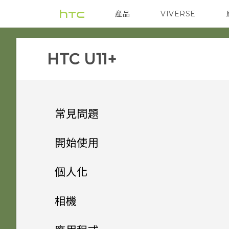
產品
VIVERSE
VIVE
智能手機
HTC U11+‎
常見問題
音效與顯示
開始使用
相機
手機上的各種便利功能
如何在 HTC U11‍+ 上播放完整
個人化
18:9 長寬比的 YouTube 影
應用程式
打開包裝與設定
能否讓相機停留在待機模式以節
片？
主畫面配置與字型
方便單手操作
相機
省電力？要如何設定？
電源與充電
熟悉新手機的功能
為何說出「OK Google」無法
小工具與捷徑
為何播放 YouTube 影片時無
HTC U11‍+ 概觀
Edge Sense
拍照和錄影
新增或移除小工具面板