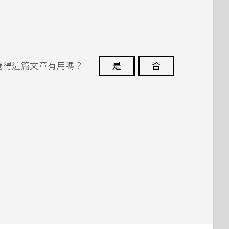
覺得這篇文章有用嗎？
是
否
謝謝您！