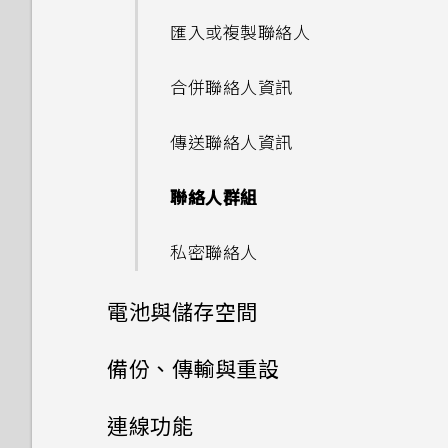
太弱時自動切換至行動網路嗎？
拍攝 RAW 相片
手機面朝下時無法運作？
自拍
如何關閉擷取畫面時的快門聲？
忘記了手機的螢幕鎖定密碼、
緊急電話
在應用程式中握壓以執行動作
法接收郵件與即時訊息通知？網
如果無法安裝軟體更新，該怎麼
手機現在未內建 HTC 備份？
HTC Sense Companion
鎖定螢幕
應用程式捷徑
新增社交網路、電子郵件帳號等
如何知道我是否在手機上安裝了
我的手機是全新的，但可用儲存
匯入或複製聯絡人
傳送群組訊息
PIN 碼或圖形該怎麼辦？
路電台廣播也停止了。
辦？
我透過藍牙傳送了一些檔案到電
惡意的第三方應用程式？
空間卻比總容量少。為什麼？
如何找出手機的 IMEI/MEID 和
快速調整相片曝光
為何無法在 HTC U11‍+ 上使用我
通話期間可以執行的動作
指派應用程式動作至握壓手勢
如何讓 HTC Sync Manager
HTC BlinkFeed
動作手勢
腦。檔案存到哪裡去了？
切換最近使用的應用程式
選擇要連線到 4G LTE 網路的
合併聯絡人資訊
序號？
轉寄訊息
自己的數位式 3.5mm 耳機轉
手機遺失或遭竊時該怎麼辦？
手機無法開機時該怎麼做？
手機異常過熱或溫度過高時該怎
辨識出我的手機？
Nano SIM 卡
如何設定預設的簡訊應用程式？
使用 MicroSD 記憶卡作為可移
接器？
拍攝連續的相片
麼辦？
設定多方通話
指派應用程式動作的範例
HTC 主題
觸控手勢
如何在電信業者的網路中新增存
除式儲存裝置和使用內部儲存空
設定預設應用程式
傳送聯絡人資訊
為何手機會對我說話？如何關閉
將訊息移到受保護的收件匣
何謂智慧鎖及如何使用？
如何使用硬體按鍵重新啟動手
能否使用 Wi-Fi 直連 與其他手
取點？
間有何不同？
使用雙網路管理員管理 Nano
如何在 HTC 訊息應用程式內以
此功能？
Motion Launch 手勢啟動沒
使用HDR 強化
機？
如何在手機上測試音訊、顯示和
通話記錄
變更應用程式動作
機分享媒體檔？
錄音機
認識手機設定
SIM 卡
粗體顯示未讀取的訊息？
設定應用程式連結
聯絡人群組
有作用。我該怎麼做？
封鎖不要的訊息
為何重新開啟或開啟手機時出現
其他部分？
如何啟用或停用裝置管理員應用
要求我輸入密碼以解密手機？
拍攝全景自拍
如果手機不斷重新啟動或無法開
切換靜音、震動和一般模式
指派其他的語音助理應用程式至
使用快速設定
指紋辨識器
如何調整 HTC 訊息中的字型大
程式？
控制應用程式權限
私密聯絡人
機進入主畫面，該怎麼辦？
為何手機反應緩慢且靜止不動？
Edge Sense
小？
移除螢幕鎖時出現裝置保護功能
拍攝超廣角全景自拍照
本國撥號
旅行模式
按鍵列
如何關閉使用 TouchPal 鍵盤
電池與儲存空間
將停止運作的訊息，裝置保護是
手機無法充電時該怎麼做？
為何手機會自動關機？
調整握壓力道等級
如何顯示執行中應用程式的清
輸入時的震動？
什麼意思？
拍攝全景相片
單？
通知
電池
備份、傳輸與重設
為何電池電力消耗如此快速？
結束或關閉應用程式最好的方式
開啟側框啟動
為何通話期間聽不到來電及訊息
為何？
儲存空間
如何啟用開發人員選項？
通知？
開啟或關閉圖示徽章
備份與重設
延長電池使用時間的提示
連線功能
Doze 模式如何節省電池電力？
新增應用程式、快速設定和聯絡