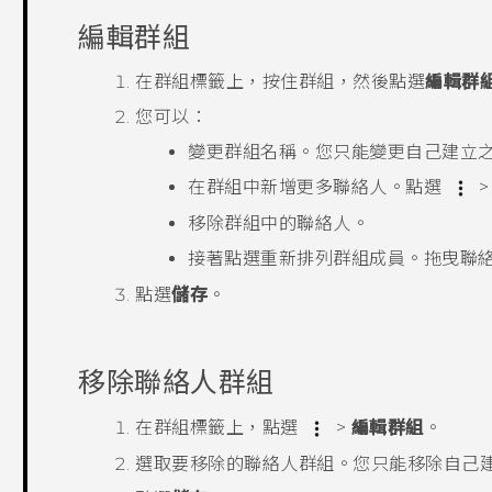
編輯群組
在
群組
標籤上，按住群組，然後點選
編輯群
您可以：
變更群組名稱。您只能變更自己建立
在群組中新增更多聯絡人。點選
移除群組中的聯絡人。
接著點選重新排列群組成員。拖曳聯
點選
儲存
。
移除聯絡人群組
在
群組
標籤上，點選
>
編輯群組
。
選取要移除的聯絡人群組。您只能移除自己