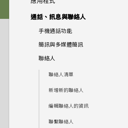
應用程式
啟動 Google 個人助理？
如何利用聽覺焦點錄下遠方主體
法使用子母畫面？
通話與 SIM 卡
Edge Sense
我的手機是否向下相容於不支援
音效偏好設定
清楚且聲音分明的影片？
擷取手機畫面
卡片固定座
進階相機功能
啟動列
側框啟動
Qualcomm Quick Charge
變更主畫面
Google 相簿
HTC 相機
我經常因為誤觸最近使用的應用
通話、訊息與聯絡人
安全性
為何在 HTC U11‍+ 上使用舊款的
更新
如何在未通話時讓電話撥號列出
3.0 的充電配件？
程式或 返回鍵而退出正在玩的
Edge Sense 是什麼？
相片看起來模糊不清嗎？以下有
錄製手機螢幕畫面
HTC USB Type-C 耳機時會出
變更來電鈴聲
Nano SIM 卡
我的聯絡人及其個人檔案圖片而
新增主畫面小工具
安裝及移除應用程式
Pro 手動模式模式使用提示
Android 8.0
設定主畫面桌布
遊戲。如何避免此狀況？
選擇拍攝模式
手機通話功能
Google 相簿功能介紹
設定與其他
一些拍照秘訣
現雜音？
為何手機設定螢幕鎖密碼後仍不
不是通話記錄？
只能使用隨附的 USB Type-C
軟體與應用程式更新
設定 Edge Sense
輸入文字
會鎖住？
變更通知音效
使用應用程式
SD 卡
新增主畫面捷徑
傳輸線嗎？能否使用第三方的傳
慢動作錄影
簡訊與多媒體簡訊
從 Google Play 商店取得應用
相機有哪些特殊功能
儲存空間
變更預設字型大小
何謂螢幕固定功能？如何固定應
拍攝相片
檢視相片及影片
使用智慧搜尋撥號
為何拍攝的人像照在電腦上會以
手機裝入車用套件或自拍棒時常
我認為麥克風壞了。該怎麼做？
我能將 Micro SIM 卡剪小為
輸線？
程式
安裝軟體更新
用程式？
啟用進階模式
橫向顯示？
會觸發 Edge Sense，我該怎
HTC 應用程式
如何加快輸入速度？
觸碰指紋辨識器為何無法喚醒手
設定預設音量
Nano SIM 卡以裝入手機內
聯絡人
停用應用程式
使用保護殼
無線與網路
分類小工具面板和啟動列上的應
拍攝高動態縮時攝影影片
豐富的音效
刪除訊息和對話
如何將檔案與資料夾複製或移到
設定相片品質和大小
麼做？
編輯相片
撥打分機號碼
能否變更手機上系統的字型樣式
機？
嗎？
用程式
可以透過 micro USB 轉 USB
從網路下載應用程式
安裝應用程式更新
Google Play Protect 有何作
記憶卡？
Edge Sense 語音輸入
為何無法邊錄影邊拍照？
和大小？
Boost+
中文輸入
備份與傳輸
適用於喇叭的 HTC
Type-C 轉接器以使用現有的
存取應用程式
為電池充電
聯絡人清單
如何將手機的網際網路連線分享
選擇場景
用？如何查看功能是否啟用？
螢幕擷取工具
複製訊息到 Nano SIM 卡
如何拍出更棒相片的小提示
為何有時握壓手機後應用程式內
美化 RAW 相片
快速撥號
使用 Exchange ActiveSync
BoomSound
USB 傳輸線嗎？
移動主畫面項目
給其他裝置使用？
解除安裝應用程式
從 Google Play 商店安裝應用
如何檢視 USB 隨身碟內的檔案
動作沒有反應？
開啟或關閉 Edge Sense
系統效能
為何我的手機會自動停止錄影？
如何將喜愛的歌曲或音樂設為鈴
時為何無法用我的指紋將螢幕解
郵件
取得協助與疑難排解
如何備份相片及影片？
同時使用兩個應用程式
防水和防塵
新增新的聯絡人
程式更新
相機應用程式如何拍攝 RAW 相
如何在郵件應用程式內登入我的
與資料夾？
完全個人專屬
傳送簡訊 (SMS)
以 3D Audio 或高解析度音訊
剪輯影片
聲？
鎖？
撥打訊息、電子郵件或日曆活動
設定您專屬 HTC USonic 耳機
USB Type-C 接頭與舊手機上
移除主畫面項目
要如何得知我的手機能否在其他
片？
Microsoft 電子郵件帳號？
錄影
為何 Edge Sense 握壓手勢在
中的電話號碼
使用 Edge Sense 拍照
如何查看手機最新的軟體更新？
氣象
HTC Sense 主畫面
的 micro USB 接頭有何不
如何在手機與電腦之間複製檔
國家的本國網路內使用？
使用子母畫面
切換手機開關
編輯聯絡人的資訊
我將記憶卡格式化以作為內部儲
螢幕關閉下無法運作？
如何在訊息內加入簽名？
變更慢動作影片的播放速度
能否分別調整鈴聲和通知音效的
如何在重設手機後通過
同？
案？
手動調整相機設定
為何手機上的應用程式會當機並
存空間使用時，卻出現該記憶卡
使用 聽覺焦點 錄影
音量？
Google 登入畫面？
收到來電
變更握壓手機時的執行動作
更新手機軟體前該做哪些準備？
時鐘
休眠模式
手機能在找不到 Wi-Fi 或訊號
排列應用程式
初次設定 HTC U11‍+
強制關閉？
速度太慢的訊息。為什麼？
聯繫聯絡人
為何 Edge Sense 握壓手勢在
傳送多媒體訊息 (MMS)
編輯高動態縮時攝影影片
螢幕關閉一段時間後，為何我無
我之前曾使用 HTC 備份。為何