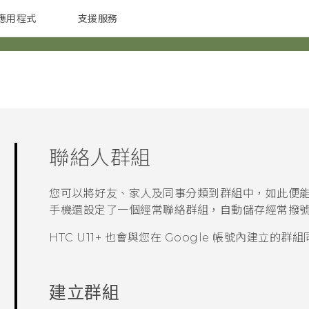
應用程式
支援服務
G REIGNS
配件
聯絡人群組
您可以將好友、家人及同事分類到群組中，如此便
手機還設定了一個
經常聯絡
群組，自動儲存經常撥
HTC U11‍+
也會與您在
Google
帳號內建立的群組
建立群組