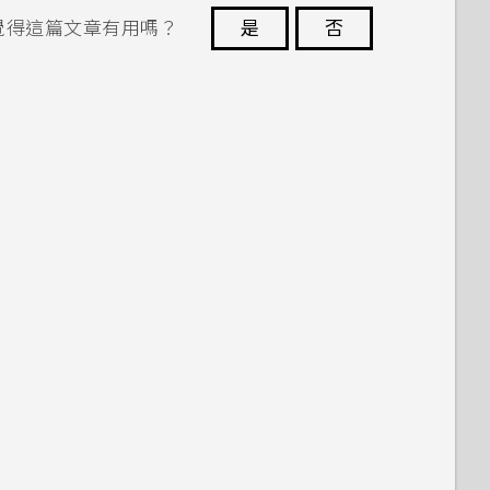
覺得這篇文章有用嗎？
是
否
謝謝您！