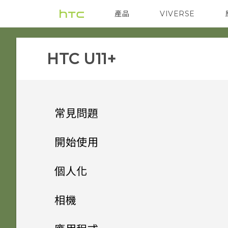
產品
VIVERSE
VIVE
智能手機
HTC U11+‎
常見問題
音效與顯示
開始使用
相機
手機上的各種便利功能
如何在 HTC U11‍+ 上播放完整
個人化
18:9 長寬比的 YouTube 影
應用程式
打開包裝與設定
能否讓相機停留在待機模式以節
片？
主畫面配置與字型
方便單手操作
相機
省電力？要如何設定？
電源與充電
熟悉新手機的功能
為何說出「OK Google」無法
小工具與捷徑
為何播放 YouTube 影片時無
HTC U11‍+ 概觀
Edge Sense
拍照和錄影
新增或移除小工具面板