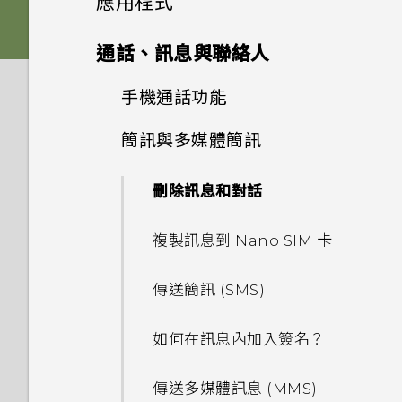
應用程式
啟動 Google 個人助理？
如何利用聽覺焦點錄下遠方主體
法使用子母畫面？
通話與 SIM 卡
Edge Sense
我的手機是否向下相容於不支援
音效偏好設定
清楚且聲音分明的影片？
擷取手機畫面
卡片固定座
進階相機功能
啟動列
側框啟動
Qualcomm Quick Charge
變更主畫面
Google 相簿
HTC 相機
我經常因為誤觸最近使用的應用
通話、訊息與聯絡人
安全性
為何在 HTC U11‍+ 上使用舊款的
更新
如何在未通話時讓電話撥號列出
3.0 的充電配件？
程式或 返回鍵而退出正在玩的
Edge Sense 是什麼？
相片看起來模糊不清嗎？以下有
錄製手機螢幕畫面
HTC USB Type-C 耳機時會出
變更來電鈴聲
Nano SIM 卡
我的聯絡人及其個人檔案圖片而
新增主畫面小工具
安裝及移除應用程式
Pro 手動模式模式使用提示
Android 8.0
設定主畫面桌布
遊戲。如何避免此狀況？
選擇拍攝模式
手機通話功能
Google 相簿功能介紹
設定與其他
一些拍照秘訣
現雜音？
為何手機設定螢幕鎖密碼後仍不
不是通話記錄？
只能使用隨附的 USB Type-C
軟體與應用程式更新
設定 Edge Sense
輸入文字
會鎖住？
變更通知音效
使用應用程式
SD 卡
新增主畫面捷徑
傳輸線嗎？能否使用第三方的傳
慢動作錄影
簡訊與多媒體簡訊
從 Google Play 商店取得應用
相機有哪些特殊功能
儲存空間
變更預設字型大小
何謂螢幕固定功能？如何固定應
拍攝相片
檢視相片及影片
使用智慧搜尋撥號
為何拍攝的人像照在電腦上會以
手機裝入車用套件或自拍棒時常
我認為麥克風壞了。該怎麼做？
我能將 Micro SIM 卡剪小為
輸線？
程式
安裝軟體更新
用程式？
啟用進階模式
橫向顯示？
會觸發 Edge Sense，我該怎
HTC 應用程式
如何加快輸入速度？
觸碰指紋辨識器為何無法喚醒手
設定預設音量
Nano SIM 卡以裝入手機內
停用應用程式
使用保護殼
無線與網路
分類小工具面板和啟動列上的應
拍攝高動態縮時攝影影片
豐富的音效
刪除訊息和對話
如何將檔案與資料夾複製或移到
設定相片品質和大小
麼做？
編輯相片
撥打分機號碼
能否變更手機上系統的字型樣式
機？
嗎？
用程式
可以透過 micro USB 轉 USB
從網路下載應用程式
安裝應用程式更新
Google Play Protect 有何作
記憶卡？
Edge Sense 語音輸入
為何無法邊錄影邊拍照？
和大小？
Boost+
中文輸入
備份與傳輸
適用於喇叭的 HTC
Type-C 轉接器以使用現有的
存取應用程式
為電池充電
如何將手機的網際網路連線分享
選擇場景
用？如何查看功能是否啟用？
螢幕擷取工具
複製訊息到 Nano SIM 卡
如何拍出更棒相片的小提示
為何有時握壓手機後應用程式內
美化 RAW 相片
快速撥號
使用 Exchange ActiveSync
BoomSound
USB 傳輸線嗎？
移動主畫面項目
給其他裝置使用？
解除安裝應用程式
從 Google Play 商店安裝應用
如何檢視 USB 隨身碟內的檔案
動作沒有反應？
開啟或關閉 Edge Sense
系統效能
為何我的手機會自動停止錄影？
如何將喜愛的歌曲或音樂設為鈴
時為何無法用我的指紋將螢幕解
郵件
取得協助與疑難排解
如何備份相片及影片？
同時使用兩個應用程式
防水和防塵
程式更新
相機應用程式如何拍攝 RAW 相
如何在郵件應用程式內登入我的
與資料夾？
完全個人專屬
傳送簡訊 (SMS)
以 3D Audio 或高解析度音訊
剪輯影片
聲？
鎖？
撥打訊息、電子郵件或日曆活動
設定您專屬 HTC USonic 耳機
USB Type-C 接頭與舊手機上
移除主畫面項目
要如何得知我的手機能否在其他
片？
Microsoft 電子郵件帳號？
錄影
為何 Edge Sense 握壓手勢在
中的電話號碼
使用 Edge Sense 拍照
如何查看手機最新的軟體更新？
氣象
HTC Sense 主畫面
的 micro USB 接頭有何不
如何在手機與電腦之間複製檔
國家的本國網路內使用？
使用子母畫面
切換手機開關
我將記憶卡格式化以作為內部儲
螢幕關閉下無法運作？
如何在訊息內加入簽名？
變更慢動作影片的播放速度
能否分別調整鈴聲和通知音效的
如何在重設手機後通過
同？
案？
手動調整相機設定
為何手機上的應用程式會當機並
存空間使用時，卻出現該記憶卡
使用 聽覺焦點 錄影
音量？
Google 登入畫面？
收到來電
變更握壓手機時的執行動作
更新手機軟體前該做哪些準備？
時鐘
休眠模式
手機能在找不到 Wi-Fi 或訊號
排列應用程式
初次設定 HTC U11‍+
強制關閉？
速度太慢的訊息。為什麼？
為何 Edge Sense 握壓手勢在
傳送多媒體訊息 (MMS)
編輯高動態縮時攝影影片
螢幕關閉一段時間後，為何我無
我之前曾使用 HTC 備份。為何