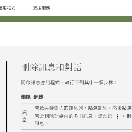
應用程式
支援服務
G REIGNS
配件
刪除訊息和對話
開啟
訊息
應用程式，執行下列其中一個步驟：
刪除
步驟
開啟與聯絡人的訊息列，點選訊息，然後點選
訊
若要刪除對話內的多則訊息，請點選
>
刪
息
訊息。