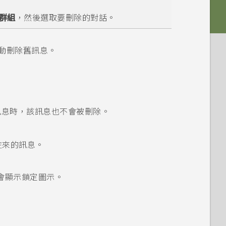
群組
，然後選取要刪除的對話。
動刪除舊訊息。
訊息時，該訊息也不會被刪除。
往來的訊息。
會顯示鎖定圖示。