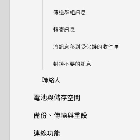
太弱時自動切換至行動網路嗎？
拍攝 RAW 相片
手機面朝下時無法運作？
自拍
如何關閉擷取畫面時的快門聲？
忘記了手機的螢幕鎖定密碼、
緊急電話
在應用程式中握壓以執行動作
法接收郵件與即時訊息通知？網
如果無法安裝軟體更新，該怎麼
手機現在未內建 HTC 備份？
HTC Sense Companion
鎖定螢幕
應用程式捷徑
新增社交網路、電子郵件帳號等
如何知道我是否在手機上安裝了
我的手機是全新的，但可用儲存
傳送群組訊息
PIN 碼或圖形該怎麼辦？
路電台廣播也停止了。
辦？
我透過藍牙傳送了一些檔案到電
惡意的第三方應用程式？
空間卻比總容量少。為什麼？
如何找出手機的 IMEI/MEID 和
快速調整相片曝光
為何無法在 HTC U11‍+ 上使用我
通話期間可以執行的動作
指派應用程式動作至握壓手勢
如何讓 HTC Sync Manager
HTC BlinkFeed
動作手勢
腦。檔案存到哪裡去了？
切換最近使用的應用程式
選擇要連線到 4G LTE 網路的
序號？
轉寄訊息
自己的數位式 3.5mm 耳機轉
手機遺失或遭竊時該怎麼辦？
手機無法開機時該怎麼做？
手機異常過熱或溫度過高時該怎
辨識出我的手機？
Nano SIM 卡
如何設定預設的簡訊應用程式？
使用 MicroSD 記憶卡作為可移
接器？
拍攝連續的相片
麼辦？
設定多方通話
指派應用程式動作的範例
HTC 主題
觸控手勢
如何在電信業者的網路中新增存
除式儲存裝置和使用內部儲存空
設定預設應用程式
為何手機會對我說話？如何關閉
將訊息移到受保護的收件匣
何謂智慧鎖及如何使用？
如何使用硬體按鍵重新啟動手
能否使用 Wi-Fi 直連 與其他手
取點？
間有何不同？
使用雙網路管理員管理 Nano
如何在 HTC 訊息應用程式內以
此功能？
Motion Launch 手勢啟動沒
使用HDR 強化
機？
如何在手機上測試音訊、顯示和
通話記錄
變更應用程式動作
機分享媒體檔？
錄音機
認識手機設定
SIM 卡
粗體顯示未讀取的訊息？
設定應用程式連結
有作用。我該怎麼做？
封鎖不要的訊息
為何重新開啟或開啟手機時出現
其他部分？
如何啟用或停用裝置管理員應用
要求我輸入密碼以解密手機？
拍攝全景自拍
如果手機不斷重新啟動或無法開
切換靜音、震動和一般模式
指派其他的語音助理應用程式至
使用快速設定
指紋辨識器
如何調整 HTC 訊息中的字型大
程式？
控制應用程式權限
聯絡人
機進入主畫面，該怎麼辦？
為何手機反應緩慢且靜止不動？
Edge Sense
小？
移除螢幕鎖時出現裝置保護功能
拍攝超廣角全景自拍照
本國撥號
旅行模式
按鍵列
如何關閉使用 TouchPal 鍵盤
電池與儲存空間
將停止運作的訊息，裝置保護是
聯絡人清單
手機無法充電時該怎麼做？
為何手機會自動關機？
調整握壓力道等級
如何顯示執行中應用程式的清
輸入時的震動？
什麼意思？
拍攝全景相片
單？
通知
電池
備份、傳輸與重設
新增新的聯絡人
為何電池電力消耗如此快速？
結束或關閉應用程式最好的方式
開啟側框啟動
為何通話期間聽不到來電及訊息
為何？
儲存空間
如何啟用開發人員選項？
通知？
開啟或關閉圖示徽章
備份與重設
延長電池使用時間的提示
編輯聯絡人的資訊
連線功能
Doze 模式如何節省電池電力？
新增應用程式、快速設定和聯絡