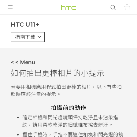
產品
HTC U11+‎
VIVE
指南下載
智能手機
G REIGNS
< < Menu
配件
如何拍出更棒相片的小提示
VIVERSE
若要用
相機
應用程式拍出更棒的相片，以下有些拍
照時應該注意的提示。
應用程式
拍攝前的動作
支援服務
確定相機和閃光燈鏡頭保持乾淨且未沾染指
登入
紋，請用柔軟乾淨的細纖維布擦去髒汙。
握住手機時，手指不要遮住相機和閃光燈的鏡