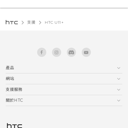
支援
HTC U11+‎
產品
5G
網站
快速入門手冊
智能手機
使用手冊
HTC Dev
支援服務
區塊鍊手機
HTC Research
服務中心
關於HTC
配件
產品有限保固說明
ESG
VIVE
公告欄
投資人
私隱政策