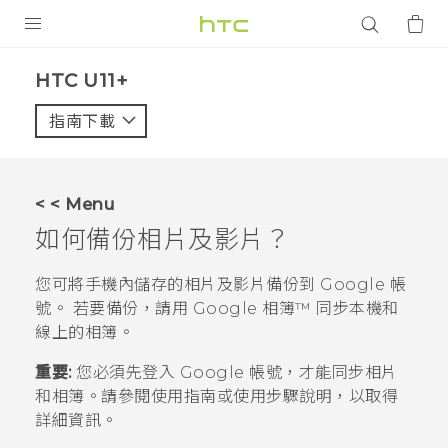
產品
HTC U11+‎
VIVE
指南下載
智能手機
G REIGNS
< < Menu
配件
如何備份相片及影片？
VIVERSE
您可將手機內儲存的相片及影片備份到
Google
帳
號。 若要備份，請用
Google 相簿™
同步本機和
應用程式
線上的相簿。
支援服務
重要:
您必須先登入
Google
帳號，才能同步相片
和相簿。請參閱使用指南或使用步驟說明，以取得
登入
詳細資訊。