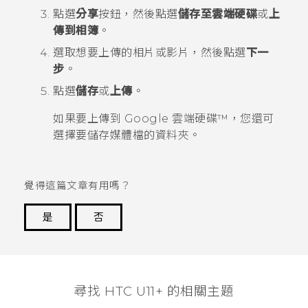
點選
分享
按鈕，然後點選
儲存至雲端硬碟
或
上
傳到相簿
。
選取想要上傳的相片或影片，然後點選
下一
步
。
點選
儲存
或
上傳
。
如果要上傳到
Google 雲端硬碟™
，您還可
選擇要儲存媒體檔的資料夾。
覺得這篇文章有用嗎？
是
否
謝謝您！
尋找 HTC U11+ 的相關主題