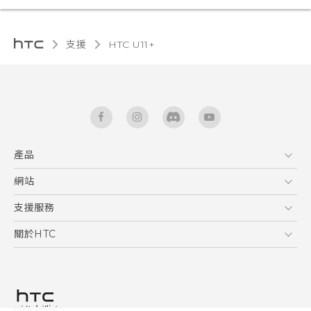
支援
HTC U11+‎
產品
5G
網站
快速入門手冊
智能手機
使用手冊
HTC Dev
支援服務
區塊鍊手機
HTC Research
服務中心
關於HTC
配件
產品有限保固說明
ESG
VIVE
公告欄
投資人
私隱政策