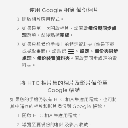
使用
Google 相簿
備份相片
開啟
相片
應用程式。
如果是第一次開啟
相片
，請開啟
備份與同步處
理
選項，然後點選
完成
。
如果只想備份手機上的特定資料夾 (像是
下載
或
擷取畫面
)，請點選
>
設定
>
備份與同步
處理
>
備份裝置資料夾
。開啟要同步處理的資
料夾。
將 HTC
相片集
的相片及影片備份至
Google
帳號
如果您的手機仍裝有 HTC
相片集
應用程式，也可將
其中儲存的相片和影片備份到
Google
帳號。
開啟 HTC
相片集
應用程式。
導覽至要備份的相片及影片收藏。