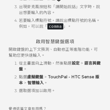
出現麥克風按鈕和「請開始說話」文字時，說
出想要輸入的內容。
若要輸入標點符號，請說出標點符號的名稱。
例如，可以說「
comma
」。
啟用智慧鍵盤選項
開啟鍵盤的上下文預測、自動修正等進階功能，可
幫助您更快速輸入。
從
主畫面
向上滑動，然後點選
設定
>
語言與鍵
盤
。
點選
虛擬鍵盤
>
TouchPal - HTC Sense 版
本
>
智慧輸入
。
選取選項加以啟用。
覺得這篇文章有用嗎？