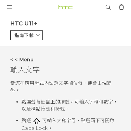
產品
HTC U11+‎
VIVE
指南下載
智能手機
G REIGNS
< < Menu
配件
輸入文字
VIVERSE
當您在應用程式內點選文字欄位時，便會出現鍵
盤。
應用程式
點選螢幕鍵盤上的按鍵，可輸入字母和數字，
支援服務
以及標點符號和符號。
登入
點選
可輸入大寫字母，點選兩下可開啟
Caps Lock。