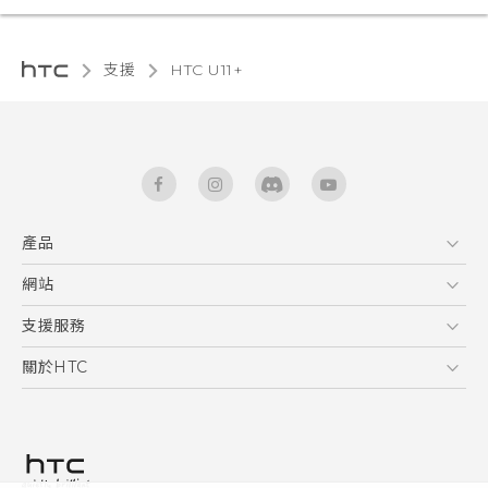
支援
HTC U11+‎
產品
5G
網站
快速入門手冊
智能手機
使用手冊
HTC Dev
支援服務
區塊鍊手機
HTC Research
服務中心
關於HTC
配件
產品有限保固說明
ESG
VIVE
公告欄
投資人
私隱政策