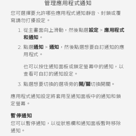
管理應用程式通知
您可選擇要允許哪些應用程式通知靜音、封鎖或覆
寫
請勿打擾
設定。
從
主畫面
向上滑動，然後點選
設定
>
應用程式
和通知
。
點選
通知
>
通知
，然後點選想要自訂通知的應
用程式。
也可以按住通知面板或鎖定螢幕中的通知，以
查看可自訂的通知設定。
點選想要切換的選項旁的
開/關
切換開關。
應用程式通知設定將套用至
通知
面板中的通知和鎖
定螢幕。
暫停通知
您可以暫停通知，以從狀態欄和通知面板暫時移除
通知。