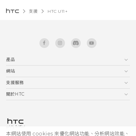
支援
HTC U11+‎
產品
5G
網站
快速入門手冊
智能手機
使用手冊
HTC Dev
支援服務
區塊鍊手機
HTC Research
服務中心
關於HTC
配件
產品有限保固說明
ESG
VIVE
公告欄
投資人
私隱政策
產品安全
本網站使用 cookies 來優化網站功能、分析網站效能、