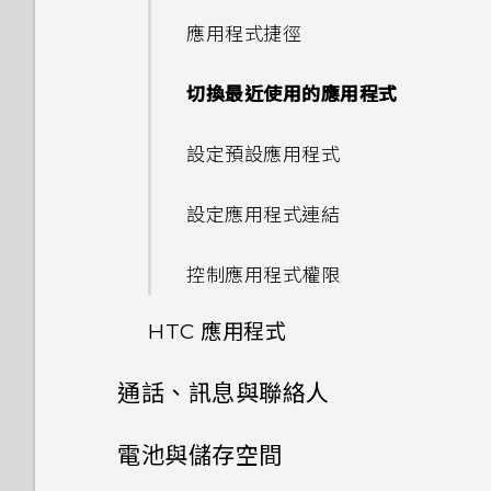
太弱時自動切換至行動網路嗎？
拍攝 RAW 相片
手機面朝下時無法運作？
自拍
如何關閉擷取畫面時的快門聲？
忘記了手機的螢幕鎖定密碼、
在應用程式中握壓以執行動作
法接收郵件與即時訊息通知？網
如果無法安裝軟體更新，該怎麼
手機現在未內建 HTC 備份？
鎖定螢幕
應用程式捷徑
新增社交網路、電子郵件帳號等
如何知道我是否在手機上安裝了
我的手機是全新的，但可用儲存
PIN 碼或圖形該怎麼辦？
路電台廣播也停止了。
辦？
我透過藍牙傳送了一些檔案到電
惡意的第三方應用程式？
空間卻比總容量少。為什麼？
如何找出手機的 IMEI/MEID 和
快速調整相片曝光
為何無法在 HTC U11‍+ 上使用我
指派應用程式動作至握壓手勢
如何讓 HTC Sync Manager
動作手勢
腦。檔案存到哪裡去了？
切換最近使用的應用程式
選擇要連線到 4G LTE 網路的
序號？
自己的數位式 3.5mm 耳機轉
手機遺失或遭竊時該怎麼辦？
手機無法開機時該怎麼做？
手機異常過熱或溫度過高時該怎
辨識出我的手機？
Nano SIM 卡
如何設定預設的簡訊應用程式？
使用 MicroSD 記憶卡作為可移
接器？
拍攝連續的相片
麼辦？
指派應用程式動作的範例
觸控手勢
如何在電信業者的網路中新增存
除式儲存裝置和使用內部儲存空
設定預設應用程式
為何手機會對我說話？如何關閉
何謂智慧鎖及如何使用？
如何使用硬體按鍵重新啟動手
能否使用 Wi-Fi 直連 與其他手
取點？
間有何不同？
使用雙網路管理員管理 Nano
如何在 HTC 訊息應用程式內以
此功能？
Motion Launch 手勢啟動沒
使用HDR 強化
機？
如何在手機上測試音訊、顯示和
變更應用程式動作
機分享媒體檔？
認識手機設定
SIM 卡
粗體顯示未讀取的訊息？
設定應用程式連結
有作用。我該怎麼做？
為何重新開啟或開啟手機時出現
其他部分？
如何啟用或停用裝置管理員應用
要求我輸入密碼以解密手機？
拍攝全景自拍
如果手機不斷重新啟動或無法開
指派其他的語音助理應用程式至
使用快速設定
指紋辨識器
如何調整 HTC 訊息中的字型大
程式？
控制應用程式權限
機進入主畫面，該怎麼辦？
為何手機反應緩慢且靜止不動？
Edge Sense
小？
移除螢幕鎖時出現裝置保護功能
拍攝超廣角全景自拍照
旅行模式
HTC 應用程式
按鍵列
如何關閉使用 TouchPal 鍵盤
將停止運作的訊息，裝置保護是
手機無法充電時該怎麼做？
為何手機會自動關機？
調整握壓力道等級
如何顯示執行中應用程式的清
輸入時的震動？
什麼意思？
拍攝全景相片
單？
通知
通話、訊息與聯絡人
Boost+
為何電池電力消耗如此快速？
結束或關閉應用程式最好的方式
開啟側框啟動
為何通話期間聽不到來電及訊息
為何？
手機通話功能
如何啟用開發人員選項？
通知？
開啟或關閉圖示徽章
電池與儲存空間
郵件
Doze 模式如何節省電池電力？
新增應用程式、快速設定和聯絡