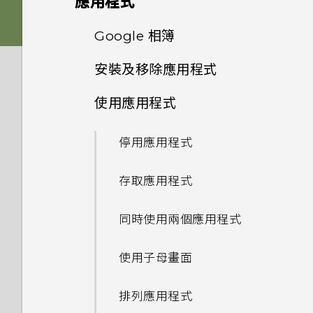
應用程式
啟動 Google 個人助理？
如何利用聽覺焦點錄下遠方主體
法使用子母畫面？
通話與 SIM 卡
Edge Sense
我的手機是否向下相容於不支援
音效偏好設定
清楚且聲音分明的影片？
擷取手機畫面
卡片固定座
進階相機功能
啟動列
側框啟動
Qualcomm Quick Charge
變更主畫面
Google 相簿
HTC 相機
我經常因為誤觸最近使用的應用
安全性
為何在 HTC U11‍+ 上使用舊款的
更新
如何在未通話時讓電話撥號列出
3.0 的充電配件？
程式或 返回鍵而退出正在玩的
Edge Sense 是什麼？
相片看起來模糊不清嗎？以下有
錄製手機螢幕畫面
HTC USB Type-C 耳機時會出
變更來電鈴聲
Nano SIM 卡
我的聯絡人及其個人檔案圖片而
新增主畫面小工具
安裝及移除應用程式
Pro 手動模式模式使用提示
Android 8.0
設定主畫面桌布
遊戲。如何避免此狀況？
選擇拍攝模式
Google 相簿功能介紹
設定與其他
一些拍照秘訣
現雜音？
為何手機設定螢幕鎖密碼後仍不
不是通話記錄？
只能使用隨附的 USB Type-C
軟體與應用程式更新
設定 Edge Sense
輸入文字
會鎖住？
變更通知音效
使用應用程式
SD 卡
新增主畫面捷徑
傳輸線嗎？能否使用第三方的傳
慢動作錄影
從 Google Play 商店取得應用
相機有哪些特殊功能
儲存空間
變更預設字型大小
何謂螢幕固定功能？如何固定應
拍攝相片
檢視相片及影片
為何拍攝的人像照在電腦上會以
手機裝入車用套件或自拍棒時常
我認為麥克風壞了。該怎麼做？
我能將 Micro SIM 卡剪小為
輸線？
程式
安裝軟體更新
用程式？
啟用進階模式
橫向顯示？
會觸發 Edge Sense，我該怎
如何加快輸入速度？
觸碰指紋辨識器為何無法喚醒手
設定預設音量
Nano SIM 卡以裝入手機內
停用應用程式
使用保護殼
無線與網路
分類小工具面板和啟動列上的應
拍攝高動態縮時攝影影片
豐富的音效
如何將檔案與資料夾複製或移到
設定相片品質和大小
麼做？
編輯相片
能否變更手機上系統的字型樣式
機？
嗎？
用程式
可以透過 micro USB 轉 USB
從網路下載應用程式
安裝應用程式更新
Google Play Protect 有何作
記憶卡？
Edge Sense 語音輸入
為何無法邊錄影邊拍照？
和大小？
中文輸入
備份與傳輸
適用於喇叭的 HTC
Type-C 轉接器以使用現有的
存取應用程式
為電池充電
如何將手機的網際網路連線分享
選擇場景
用？如何查看功能是否啟用？
螢幕擷取工具
如何拍出更棒相片的小提示
為何有時握壓手機後應用程式內
美化 RAW 相片
使用 Exchange ActiveSync
BoomSound
USB 傳輸線嗎？
移動主畫面項目
給其他裝置使用？
解除安裝應用程式
從 Google Play 商店安裝應用
如何檢視 USB 隨身碟內的檔案
動作沒有反應？
開啟或關閉 Edge Sense
系統效能
為何我的手機會自動停止錄影？
如何將喜愛的歌曲或音樂設為鈴
時為何無法用我的指紋將螢幕解
取得協助與疑難排解
如何備份相片及影片？
同時使用兩個應用程式
防水和防塵
程式更新
相機應用程式如何拍攝 RAW 相
如何在郵件應用程式內登入我的
與資料夾？
完全個人專屬
以 3D Audio 或高解析度音訊
剪輯影片
聲？
鎖？
設定您專屬 HTC USonic 耳機
USB Type-C 接頭與舊手機上
移除主畫面項目
要如何得知我的手機能否在其他
片？
Microsoft 電子郵件帳號？
錄影
為何 Edge Sense 握壓手勢在
使用 Edge Sense 拍照
如何查看手機最新的軟體更新？
HTC Sense 主畫面
的 micro USB 接頭有何不
如何在手機與電腦之間複製檔
國家的本國網路內使用？
使用子母畫面
切換手機開關
我將記憶卡格式化以作為內部儲
螢幕關閉下無法運作？
變更慢動作影片的播放速度
能否分別調整鈴聲和通知音效的
如何在重設手機後通過
同？
案？
手動調整相機設定
為何手機上的應用程式會當機並
存空間使用時，卻出現該記憶卡
使用 聽覺焦點 錄影
音量？
Google 登入畫面？
變更握壓手機時的執行動作
更新手機軟體前該做哪些準備？
休眠模式
手機能在找不到 Wi-Fi 或訊號
排列應用程式
初次設定 HTC U11‍+
強制關閉？
速度太慢的訊息。為什麼？
為何 Edge Sense 握壓手勢在
編輯高動態縮時攝影影片
螢幕關閉一段時間後，為何我無
我之前曾使用 HTC 備份。為何