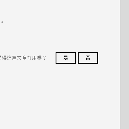
。
覺得這篇文章有用嗎？
是
否
謝謝您！