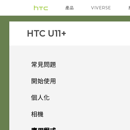
產品
VIVERSE
VIVE
智能手機
HTC U11+‎
常見問題
音效與顯示
開始使用
相機
手機上的各種便利功能
如何在 HTC U11‍+ 上播放完整
個人化
18:9 長寬比的 YouTube 影
應用程式
打開包裝與設定
能否讓相機停留在待機模式以節
片？
主畫面配置與字型
方便單手操作
相機
省電力？要如何設定？
電源與充電
熟悉新手機的功能
為何說出「OK Google」無法
小工具與捷徑
為何播放 YouTube 影片時無
HTC U11‍+ 概觀
Edge Sense
拍照和錄影
新增或移除小工具面板