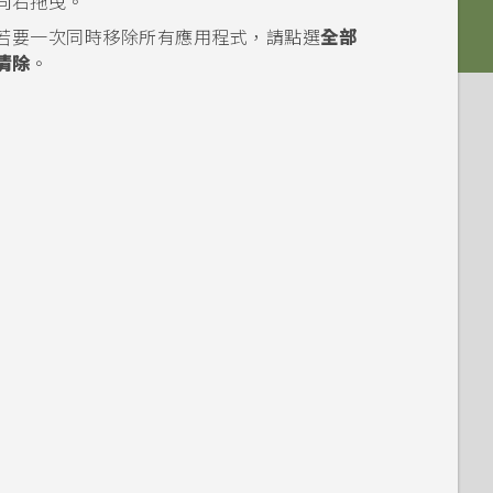
向右拖曳。
若要一次同時移除所有應用程式，請點選
全部
清除
。