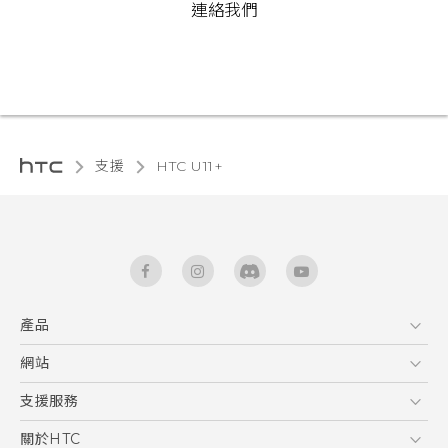
連絡我們
支援
HTC U11+‎
產品
5G
網站
快速入門手冊
智能手機
使用手冊
HTC Dev
支援服務
區塊鍊手機
HTC Research
服務中心
關於HTC