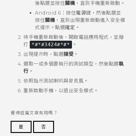
後點選並按住
關機
，直到手機重新啟動。
Android
6：按住
電源
鍵，然後點選並
按住
關機
，直到出現
重新啟動進入安全模
式
提示。點選
確定
。
待手機重新啟動後，開啟
電話
應用程式，並撥
打
*#*#3424#*#*
。
出現提示時，點選
接受
。
選取一或多個要執行的測試類型，然後點選
執
行
。
依照指示測試喇叭與麥克風。
重新啟動手機，以退出
安全模式
。
覺得這篇文章有用嗎？
是
否