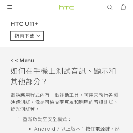
產品
HTC U11+‎
VIVE
指南下載
智能手機
G REIGNS
< < Menu
配件
如何在手機上測試音訊、顯示和
VIVERSE
其他部分？
應用程式
電話
應用程式內有一個診斷工具，可用來執行各種
硬體測試，像是可檢查麥克風和喇叭的音訊測試、
支援服務
背光測試等。
登入
重新啟動至
安全模式
：
Android
7 以上版本：按住
電源
鍵，然