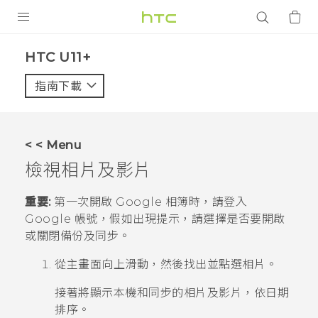
產品
HTC U11+‎
VIVE
指南下載
智能手機
G REIGNS
< < Menu
配件
檢視相片及影片
VIVERSE
重要:
第一次開啟
Google 相簿
時，請登入
Google
帳號，假如出現提示，請選擇是否要開啟
應用程式
或關閉備份及同步。
支援服務
從主畫面向上滑動，然後找出並點選
相片
。
登入
接著將顯示本機和同步的相片及影片，依日期
排序。