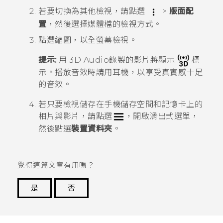
若要切換為其他檢視，請點選
>
版面配
置
，然後選擇媒體檔的檢視方式。
點選縮圖，以全螢幕檢視。
提示:
用
3D Audio
錄製的影片將顯示
標
示。播放音效時請用耳機，以享受真實感十足
的音效。
若只要檢視儲存在手機儲存空間和記憶卡上的
相片與影片，請點選
，開啟滑出式選單，
然後點選
裝置資料夾
。
覺得這篇文章有用嗎？
是
否
謝謝您！