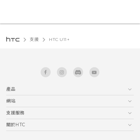
支援
HTC U11+‎
產品
5G
網站
快速入門手冊
智能手機
使用手冊
HTC Dev
支援服務
區塊鍊手機
HTC Research
服務中心
關於HTC
配件
產品有限保固說明
ESG
VIVE