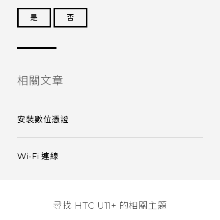
是
否
謝謝您！
相關文章
安裝數位憑證
Wi-Fi 連線
尋找 HTC U11+ 的相關主題