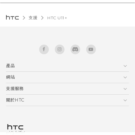
支援
HTC U11+‎
產品
5G
網站
快速入門手冊
智能手機
使用手冊
HTC Dev
支援服務
區塊鍊手機
HTC Research
服務中心
關於HTC
配件
產品有限保固說明
ESG
VIVE
公告欄
投資人
私隱政策