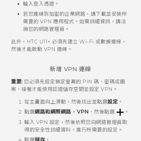
輸入登入憑證。
若您連線到加密的企業網路，請下載並安裝所
需要的 VPN 應用程式。如需詳細資訊，請洽
詢您的網路管理員。
此外，
HTC U11‍+
必須先建立
Wi-Fi
或數據連線，
然後才能啟動 VPN 連線。
新增 VPN 連線
重要:
您必須先設定鎖定螢幕的 PIN 碼、密碼或圖
案，接著才能使用認證儲存空間並設定 VPN。
從
主畫面
向上滑動，然後找出並點選
設定
。
點選
網路和網際網路
>
VPN
，然後點選
。
輸入 VPN 設定，然後依照您向網路管理員取
得的安全性詳細資料，進行所需要的設定。
點選
儲存
。