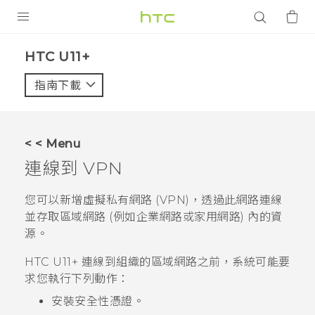
產品
HTC U11+‎
VIVE
指南下載
智能手機
G REIGNS
< < Menu
配件
連線到 VPN
VIVERSE
您可以新增虛擬私有網路 (VPN)，透過此網路連線
並存取區域網路 (例如企業網路或家用網路) 內的資
應用程式
源。
支援服務
HTC U11‍+
連線到組織的區域網路之前，系統可能要
求您執行下列動作：
登入
安裝安全性憑證。